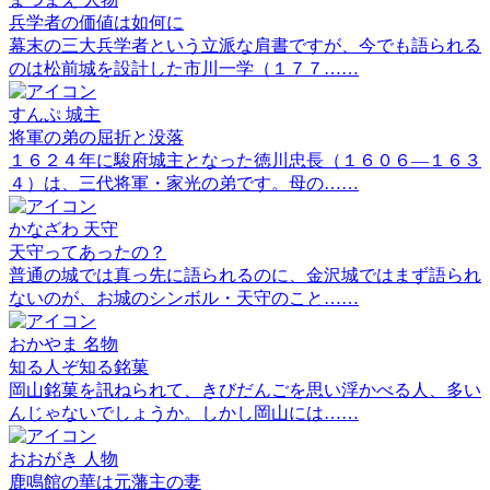
兵学者の価値は如何に
幕末の三大兵学者という立派な肩書ですが、今でも語られる
のは松前城を設計した市川一学（１７７……
すんぷ
城主
将軍の弟の屈折と没落
１６２４年に駿府城主となった徳川忠長（１６０６―１６３
４）は、三代将軍・家光の弟です。母の……
かなざわ
天守
天守ってあったの？
普通の城では真っ先に語られるのに、金沢城ではまず語られ
ないのが、お城のシンボル・天守のこと……
おかやま
名物
知る人ぞ知る銘菓
岡山銘菓を訊ねられて、きびだんごを思い浮かべる人、多い
んじゃないでしょうか。しかし岡山には……
おおがき
人物
鹿鳴館の華は元藩主の妻