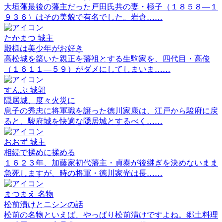
大垣藩最後の藩主だった戸田氏共の妻・極子（１８５８―１
９３６）はその美貌で有名でした。岩倉……
たかまつ
城主
殿様は美少年がお好き
高松城を築いた親正を藩祖とする生駒家を、四代目・高俊
（１６１１―５９）がダメにしてしまいま……
すんぷ
城郭
隠居城、度々火災に
息子の秀忠に将軍職を譲った徳川家康は、江戸から駿府に戻
ると、駿府城を快適な隠居城とするべく……
おおず
城主
相続で揉めに揉める
１６２３年、加藤家初代藩主・貞泰が後継ぎを決めないまま
急死しますが、時の将軍・徳川家光は長……
まつまえ
名物
松前漬けとニシンの話
松前の名物といえば、やっぱり松前漬けですよね。郷土料理