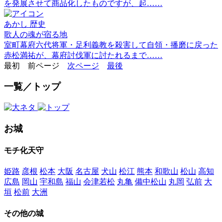
を発展させて商品化したものですが、起……
あかし
歴史
歌人の魂が宿る地
室町幕府六代将軍・足利義教を殺害して自領・播磨に戻った
赤松満祐が、幕府討伐軍に討たれるまで……
最初
前ページ
次ページ
最後
一覧／トップ
お城
モチ化天守
姫路
彦根
松本
大阪
名古屋
犬山
松江
熊本
和歌山
松山
高知
広島
岡山
宇和島
福山
会津若松
丸亀
備中松山
丸岡
弘前
大
垣
松前
大洲
その他の城