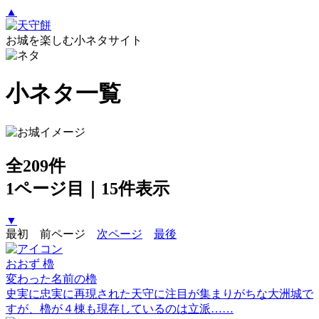
▲
お城を楽しむ小ネタサイト
小ネタ一覧
全209件
1ページ目｜15件表示
▼
最初
前ページ
次ページ
最後
おおず
櫓
変わった名前の櫓
史実に忠実に再現された天守に注目が集まりがちな大洲城で
すが、櫓が４棟も現存しているのは立派……