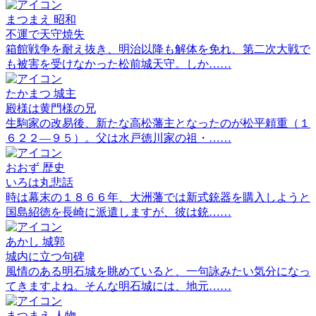
まつまえ
昭和
不運で天守焼失
箱館戦争を耐え抜き、明治以降も解体を免れ、第二次大戦で
も被害を受けなかった松前城天守。しか……
たかまつ
城主
殿様は黄門様の兄
生駒家の改易後、新たな高松藩主となったのが松平頼重（１
６２２―９５）。父は水戸徳川家の祖・……
おおず
歴史
いろは丸悲話
時は幕末の１８６６年、大洲藩では新式銃器を購入しようと
国島紹徳を長崎に派遣しますが、彼は銃……
あかし
城郭
城内に立つ句碑
風情のある明石城を眺めていると、一句詠みたい気分になっ
てきますよね。そんな明石城には、地元……
まつまえ
人物