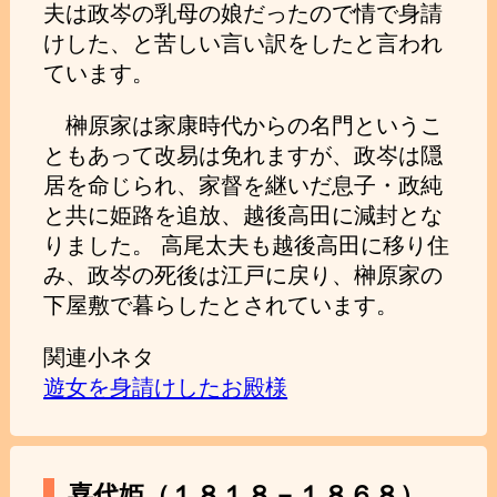
夫は政岑の乳母の娘だったので情で身請
けした、と苦しい言い訳をしたと言われ
ています。
榊原家は家康時代からの名門というこ
ともあって改易は免れますが、政岑は隠
居を命じられ、家督を継いだ息子・政純
と共に姫路を追放、越後高田に減封とな
りました。 高尾太夫も越後高田に移り住
み、政岑の死後は江戸に戻り、榊原家の
下屋敷で暮らしたとされています。
関連小ネタ
遊女を身請けしたお殿様
喜代姫（１８１８－１８６８）