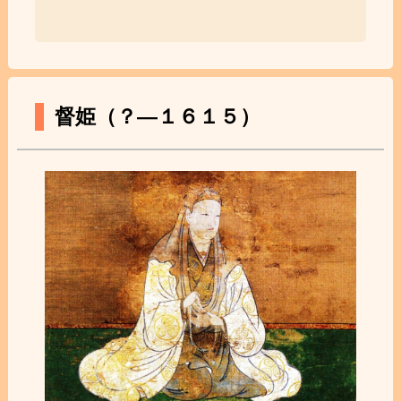
督姫（？―１６１５）