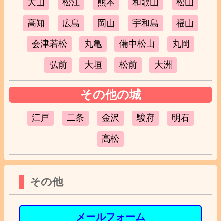
犬山
松江
熊本
和歌山
松山
高知
広島
岡山
宇和島
福山
会津若松
丸亀
備中松山
丸岡
弘前
大垣
松前
大洲
その他の城
江戸
二条
金沢
駿府
明石
高松
その他
メールフォーム