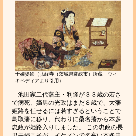
千姫姿絵（弘経寺（茨城県常総市）所蔵｜ウィ
キペディアより引用）
池田家二代藩主・利隆が３３歳の若さ
で病死。嫡男の光政はまだ８歳で、大藩
姫路を任せるには若すぎるということで
鳥取藩に移り、代わりに桑名藩から本多
忠政が姫路入りしました。 この忠政の長
男夫婦こそが、イケメンで名高い本多忠