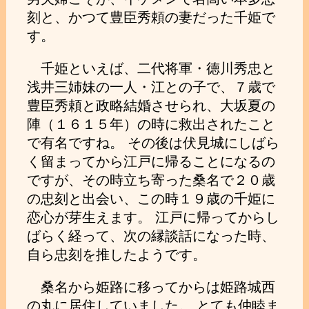
刻と、かつて豊臣秀頼の妻だった千姫で
す。
千姫といえば、二代将軍・徳川秀忠と
浅井三姉妹の一人・江との子で、７歳で
豊臣秀頼と政略結婚させられ、大坂夏の
陣（１６１５年）の時に救出されたこと
で有名ですね。 その後は伏見城にしばら
く留まってから江戸に帰ることになるの
ですが、その時立ち寄った桑名で２０歳
の忠刻と出会い、この時１９歳の千姫に
恋心が芽生えます。 江戸に帰ってからし
ばらく経って、次の縁談話になった時、
自ら忠刻を推したようです。
桑名から姫路に移ってからは姫路城西
の丸に居住していました。 とても仲睦ま