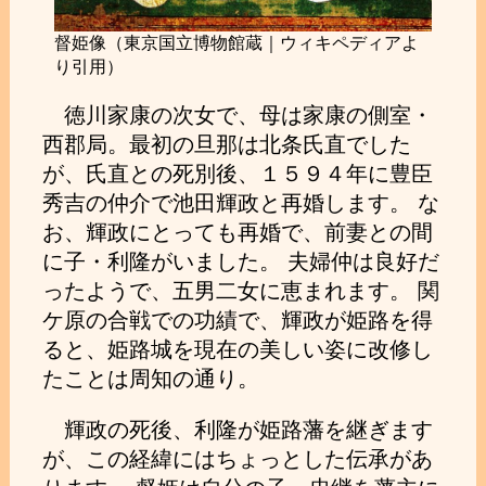
督姫像（東京国立博物館蔵｜ウィキペディアよ
り引用）
徳川家康の次女で、母は家康の側室・
西郡局。最初の旦那は北条氏直でした
が、氏直との死別後、１５９４年に豊臣
秀吉の仲介で池田輝政と再婚します。 な
お、輝政にとっても再婚で、前妻との間
に子・利隆がいました。 夫婦仲は良好だ
ったようで、五男二女に恵まれます。 関
ケ原の合戦での功績で、輝政が姫路を得
ると、姫路城を現在の美しい姿に改修し
たことは周知の通り。
輝政の死後、利隆が姫路藩を継ぎます
が、この経緯にはちょっとした伝承があ