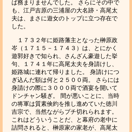
ば務まりませんでした。 さらにその中で
も、江戸吉原の三浦屋の大名跡・高尾太
夫は、まさに遊女のトップに立つ存在で
した。
１７３２年に姫路藩主となった榊原政
岑（１７１５－１７４３）は、とにかく
遊郭好きで知られ、さんざん豪遊した挙
句、１７４１年に高尾太夫を身請けし、
姫路城に連れて帰りました。 身請けにつ
ぎ込んだ額は何と２５００両。 さらには
身請けの際に３０００両で酒宴を開いて
ドンチャン騒ぎ。 間が悪いことに、当時
の将軍は質素倹約を推し進めていた徳川
吉宗で、当然ながらブチ切れられます。
これはどういうことだ、と幕府の老中に
詰問されると、榊原家の家老が、高尾太