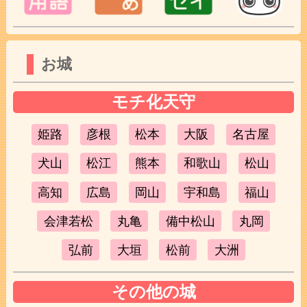
お城
モチ化天守
姫路
彦根
松本
大阪
名古屋
犬山
松江
熊本
和歌山
松山
高知
広島
岡山
宇和島
福山
会津若松
丸亀
備中松山
丸岡
弘前
大垣
松前
大洲
その他の城