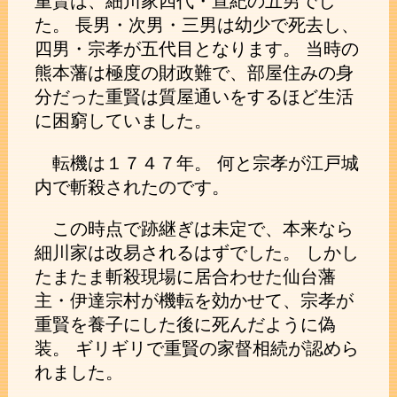
重賢は、細川家四代・宣紀の五男でし
た。 長男・次男・三男は幼少で死去し、
四男・宗孝が五代目となります。 当時の
熊本藩は極度の財政難で、部屋住みの身
分だった重賢は質屋通いをするほど生活
に困窮していました。
転機は１７４７年。 何と宗孝が江戸城
内で斬殺されたのです。
この時点で跡継ぎは未定で、本来なら
細川家は改易されるはずでした。 しかし
たまたま斬殺現場に居合わせた仙台藩
主・伊達宗村が機転を効かせて、宗孝が
重賢を養子にした後に死んだように偽
装。 ギリギリで重賢の家督相続が認めら
れました。