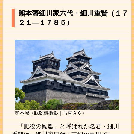
熊本藩細川家六代・細川重賢（１７
２１―１７８５）
熊本城（眠鯨様撮影｜写真ＡＣ）
「肥後の鳳凰」と呼ばれた名君・細川