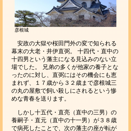
彦根城
安政の大獄や桜田門外の変で知られる
幕末の大老・井伊直弼。 十四代・直中の
十四男という藩主になる見込みのない立
場でした。 兄弟の多くが他家の養子とな
ったのに対し、直弼にはその機会にも恵
まれず、１７歳から３２歳まで彦根城三
の丸の屋敷で飼い殺しにされるという惨
めな青春を送ります。
しかし十五代・直亮（直中の三男）の
養嗣子・直元（直中の十一男）が３８歳
で病死したことで、次の藩主の座が転が