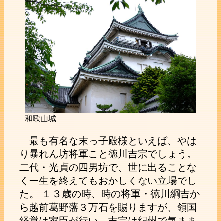
和歌山城
最も有名な末っ子殿様といえば、やは
り暴れん坊将軍こと徳川吉宗でしょう。
二代・光貞の四男坊で、世に出ることな
く一生を終えてもおかしくない立場でし
た。 １３歳の時、時の将軍・徳川綱吉か
ら越前葛野藩３万石を賜りますが、領国
経営は家臣が行い、吉宗は紀州で気まま