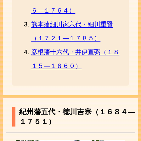
６―１７６４）
熊本藩細川家六代・細川重賢
（１７２１―１７８５）
彦根藩十六代・井伊直弼（１８
１５―１８６０）
紀州藩五代・徳川吉宗（１６８４―
１７５１）