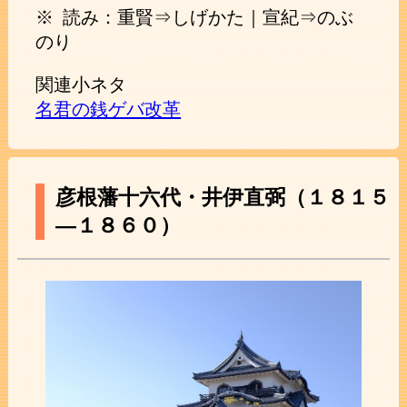
※ 読み：重賢⇒しげかた｜宣紀⇒のぶ
のり
関連小ネタ
名君の銭ゲバ改革
彦根藩十六代・井伊直弼（１８１５
―１８６０）