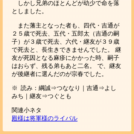
しかし兄弟のほとんどが幼少で命を落
としました。
また藩主となった者も、四代・吉通が
２５歳で死去、五代・五郎太（吉通の嗣
子）が３歳で死去、六代・継友が３９歳
で死去と、長生きできませんでした。 継
友が死因となる麻疹にかかった時、嗣子
はおらず、残る弟もあと二名。 で、継友
が後継者に選んだのが宗春でした。
※ 読み：綱誠⇒つななり｜吉通⇒よし
みち｜継友⇒つぐとも
関連小ネタ
殿様は将軍様のライバル