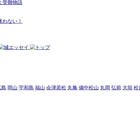
よ受難物語
迷わない！
広島
岡山
宇和島
福山
会津若松
丸亀
備中松山
丸岡
弘前
大垣
松