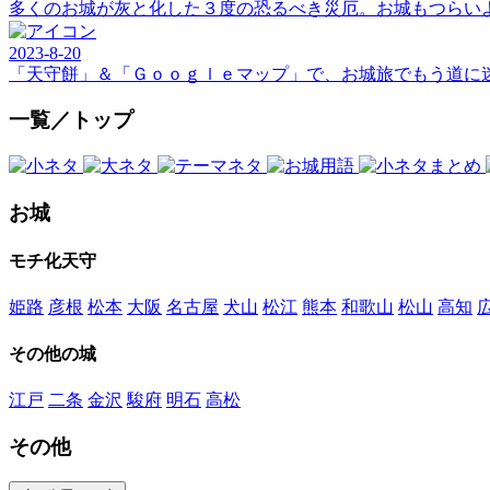
多くのお城が灰と化した３度の恐るべき災厄。お城もつらい
2023-8-20
「天守餅」＆「Ｇｏｏｇｌｅマップ」で、お城旅でもう道に
一覧／トップ
お城
モチ化天守
姫路
彦根
松本
大阪
名古屋
犬山
松江
熊本
和歌山
松山
高知
その他の城
江戸
二条
金沢
駿府
明石
高松
その他