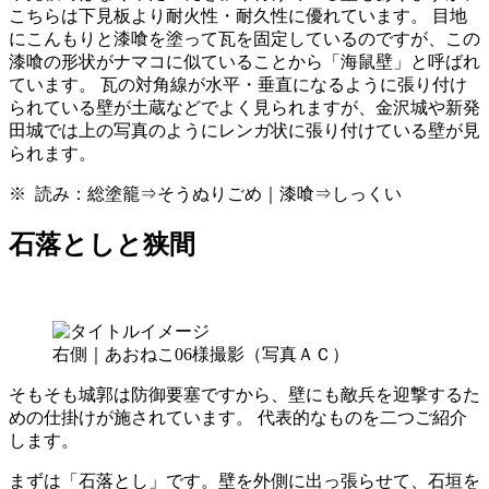
こちらは下見板より耐火性・耐久性に優れています。 目地
にこんもりと漆喰を塗って瓦を固定しているのですが、この
漆喰の形状がナマコに似ていることから「海鼠壁」と呼ばれ
ています。 瓦の対角線が水平・垂直になるように張り付け
られている壁が土蔵などでよく見られますが、金沢城や新発
田城では上の写真のようにレンガ状に張り付けている壁が見
られます。
※ 読み：総塗籠⇒そうぬりごめ｜漆喰⇒しっくい
石落としと狭間
右側｜あおねこ06様撮影（写真ＡＣ）
そもそも城郭は防御要塞ですから、壁にも敵兵を迎撃するた
めの仕掛けが施されています。 代表的なものを二つご紹介
します。
まずは「石落とし」です。壁を外側に出っ張らせて、石垣を