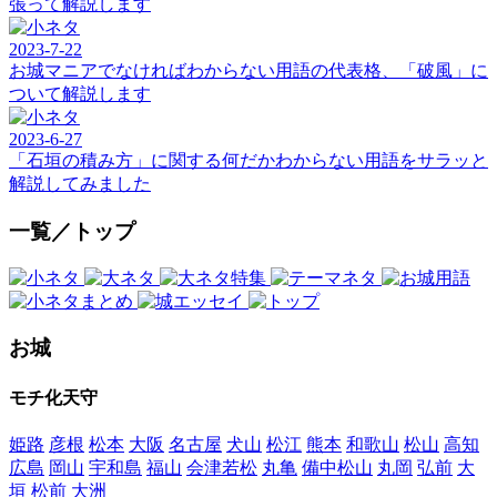
張って解説します
2023-7-22
お城マニアでなければわからない用語の代表格、「破風」に
ついて解説します
2023-6-27
「石垣の積み方」に関する何だかわからない用語をサラッと
解説してみました
一覧／トップ
お城
モチ化天守
姫路
彦根
松本
大阪
名古屋
犬山
松江
熊本
和歌山
松山
高知
広島
岡山
宇和島
福山
会津若松
丸亀
備中松山
丸岡
弘前
大
垣
松前
大洲