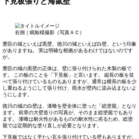
下見板張りと海鼠壁
右側｜眠鯨様撮影（写真ＡＣ）
豊臣の城といえば黒壁、徳川の城といえば白壁、という印象
がありますね。 実は明確な根拠があるわけではないのです
が。
豊臣の城の黒壁の正体は、壁に張り付けられた木製の板で
す。 この板のことを「下見板」と言います。 縦長の板を並
べて張り付けているものもありますが、通常は横長の板を少
し重ねるようにして張り付け、雨水が壁内に染み込まないよ
うにします。
徳川の城の白壁は、漆喰を壁全体に塗った「総塗籠」となり
ます。 前章の大壁造りの写真が、そのまま総塗籠でもあり
ます。 漆喰は耐火性があるものの耐水性に劣るため、総塗
籠では定期的な塗り直しが必要となります。
下見板ではなく平たい瓦を張り付けている壁もありますが、