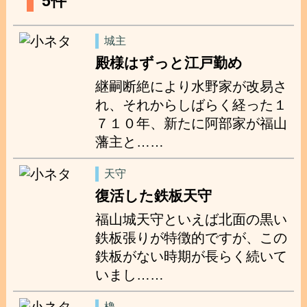
5件
城主
殿様はずっと江戸勤め
継嗣断絶により水野家が改易さ
れ、それからしばらく経った１
７１０年、新たに阿部家が福山
藩主と……
天守
復活した鉄板天守
福山城天守といえば北面の黒い
鉄板張りが特徴的ですが、この
鉄板がない時期が長らく続いて
いまし……
櫓