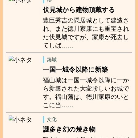
伏見城から建物頂戴する
豊臣秀吉の隠居城として建造さ
れ、また徳川家康にも重宝され
た伏見城ですが、家康が死去し
てしば……
築城
一国一城令以降に新築
福山城は一国一城令以降に一か
ら新築された大変珍しいお城で
す。福山藩は、徳川家康のいと
こに当……
文化
謎多き幻の焼き物