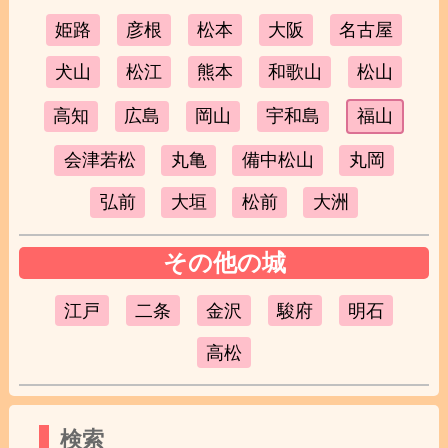
姫路
彦根
松本
大阪
名古屋
犬山
松江
熊本
和歌山
松山
高知
広島
岡山
宇和島
福山
会津若松
丸亀
備中松山
丸岡
弘前
大垣
松前
大洲
その他の城
江戸
二条
金沢
駿府
明石
高松
検索