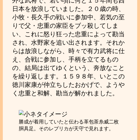
外な武将で、若い頃に何と１５年間も西
日本を放浪していました。２０歳の時、
小牧・長久手の戦いに参加中、若気の至
りで父・忠重の家臣をブッ殺してしま
い、これに怒り狂った忠重によって勘当
され、水野家を追い出されます。それか
らは放浪しながら、時々で有力武将に仕
え、合戦に参加し、手柄を立てるもの
の、結局は出てゆくという、奔放なこと
を繰り返します。１５９８年、いとこの
徳川家康が仲立ちしたおかげで、ようや
く忠重と和解、勘当が解かれました。
勝成が着用していたと伝わる革包茶糸威二枚
胴具足。そのレプリカが天守で見れます。