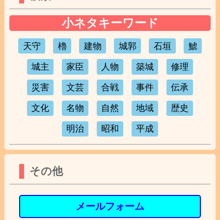
小ネタキーワード
天守
櫓
建物
城郭
石垣
鯱
城主
家臣
人物
築城
修理
災害
文芸
合戦
事件
伝承
文化
名物
自然
地域
歴史
明治
昭和
平成
その他
メールフォーム