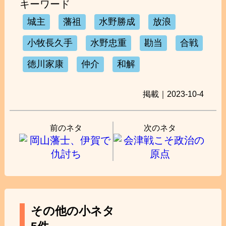
キーワード
城主
藩祖
水野勝成
放浪
小牧長久手
水野忠重
勘当
合戦
徳川家康
仲介
和解
掲載｜2023-10-4
前のネタ
次のネタ
その他の小ネタ