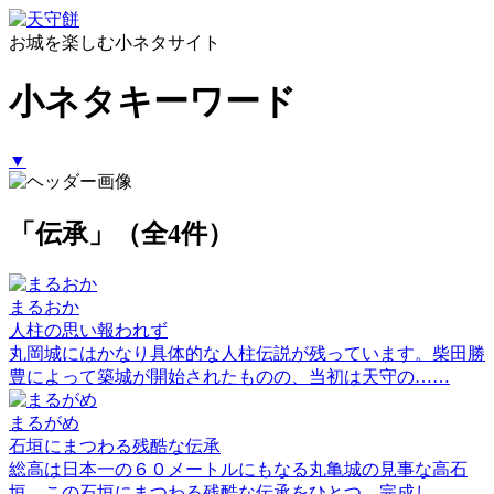
お城を楽しむ小ネタサイト
小ネタキーワード
▼
「伝承」（全4件）
まるおか
人柱の思い報われず
丸岡城にはかなり具体的な人柱伝説が残っています。柴田勝
豊によって築城が開始されたものの、当初は天守の……
まるがめ
石垣にまつわる残酷な伝承
総高は日本一の６０メートルにもなる丸亀城の見事な高石
垣。この石垣にまつわる残酷な伝承をひとつ。完成し……