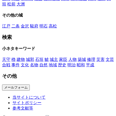
垣
松前
大洲
その他の城
江戸
二条
金沢
駿府
明石
高松
検索
小ネタキーワード
天守
櫓
建物
城郭
石垣
鯱
城主
家臣
人物
築城
修理
災害
文芸
合戦
事件
文化
名物
自然
地域
歴史
明治
昭和
平成
その他
メールフォーム
当サイトについて
サイトポリシー
参考文献等