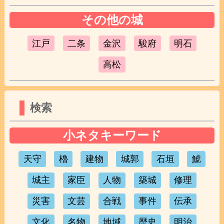
その他の城
江戸
二条
金沢
駿府
明石
高松
検索
小ネタキーワード
天守
櫓
建物
城郭
石垣
鯱
城主
家臣
人物
築城
修理
災害
文芸
合戦
事件
伝承
文化
名物
地域
歴史
明治