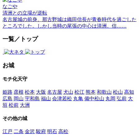
なごや
清洲との立場が逆転
名古屋城の前身、那古野城は織田信長が青春時代を過ごした
ところでした。しかし当時の尾張の中心は清洲。信……
一覧／トップ
お城
モチ化天守
姫路
彦根
松本
大阪
名古屋
犬山
松江
熊本
和歌山
松山
高知
広島
岡山
宇和島
福山
会津若松
丸亀
備中松山
丸岡
弘前
大
垣
松前
大洲
その他の城
江戸
二条
金沢
駿府
明石
高松