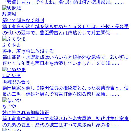
「安倍川もち」ですよね。名づけ親は何と徳川家康。……
駿府城
築いて間もなく移封
徳川家康が駿府城を築き始めた１５８５年は、小牧・長久手
の戦いの翌年で、豊臣秀吉とは依然として対立関係……
ふくやま
藩祖、若き頃に放浪する
福山藩祖・水野勝成はいろいろと規格外な武将で、若い頃に
何と１５年間も西日本を放浪していました。２０歳……
いぬやま
両雄睨み合う
柴田勝家を倒して織田信長の後継者となった羽柴秀吉と、信
長の二男・信雄と組んで秀吉打倒を図る徳川家康。……
なごや
妙に推される加藤清正
徳川家康の命によって建設された名古屋城。初代城主は家康
の九男の義直。歴代の城主はすべて尾張徳川家の者……