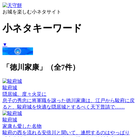
お城を楽しむ小ネタサイト
小ネタキーワード
▼
「徳川家康」（全7件）
駿府城
隠居城、度々火災に
息子の秀忠に将軍職を譲った徳川家康は、江戸から駿府に戻
ると、駿府城を快適な隠居城とするべく天下普請で……
駿府城
家康も愛した名物
駿府の西を流れる安倍川と聞いて、連想するのはやっぱり