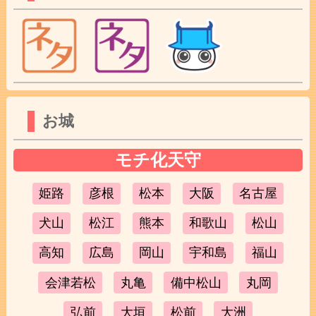
お城
モチ化天守
姫路
彦根
松本
大阪
名古屋
犬山
松江
熊本
和歌山
松山
高知
広島
岡山
宇和島
福山
会津若松
丸亀
備中松山
丸岡
弘前
大垣
松前
大洲