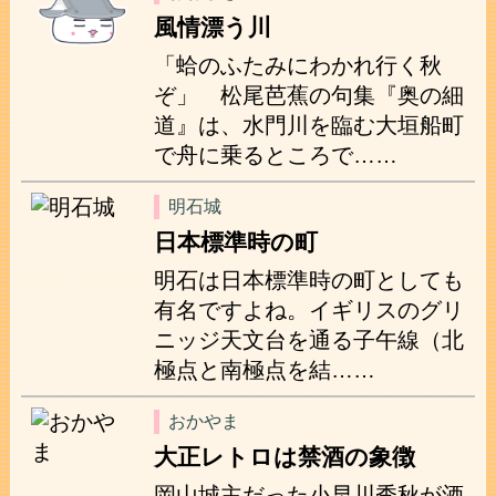
風情漂う川
「蛤のふたみにわかれ行く秋
ぞ」 松尾芭蕉の句集『奥の細
道』は、水門川を臨む大垣船町
で舟に乗るところで……
明石城
日本標準時の町
明石は日本標準時の町としても
有名ですよね。イギリスのグリ
ニッジ天文台を通る子午線（北
極点と南極点を結……
おかやま
大正レトロは禁酒の象徴
岡山城主だった小早川秀秋が酒