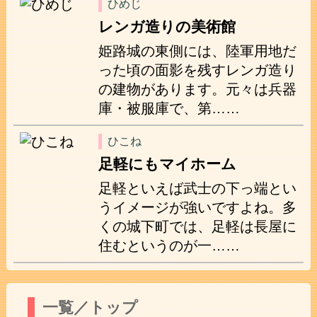
ひめじ
レンガ造りの美術館
姫路城の東側には、陸軍用地だ
った頃の面影を残すレンガ造り
の建物があります。元々は兵器
庫・被服庫で、第……
ひこね
足軽にもマイホーム
足軽といえば武士の下っ端とい
うイメージが強いですよね。多
くの城下町では、足軽は長屋に
住むというのが一……
一覧／トップ