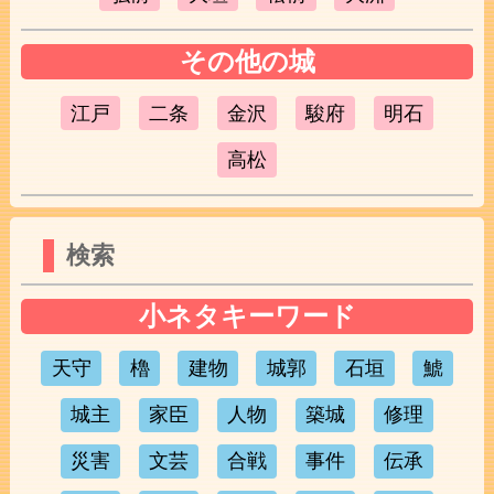
その他の城
江戸
二条
金沢
駿府
明石
高松
検索
小ネタキーワード
天守
櫓
建物
城郭
石垣
鯱
城主
家臣
人物
築城
修理
災害
文芸
合戦
事件
伝承