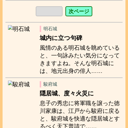
前ページ
次ページ
明石城
城内に立つ句碑
風情のある明石城を眺めている
と、一句詠みたい気分になって
きますよね。そんな明石城に
は、地元出身の俳人……
駿府城
隠居城、度々火災に
息子の秀忠に将軍職を譲った徳
川家康は、江戸から駿府に戻る
と、駿府城を快適な隠居城とす
るべく天下普請で……