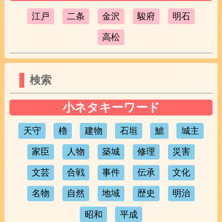
江戸
二条
金沢
駿府
明石
高松
検索
小ネタキーワード
天守
櫓
建物
石垣
鯱
城主
家臣
人物
築城
修理
災害
文芸
合戦
事件
伝承
文化
名物
自然
地域
歴史
明治
昭和
平成