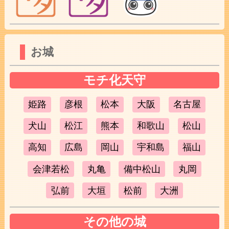
お城
モチ化天守
姫路
彦根
松本
大阪
名古屋
犬山
松江
熊本
和歌山
松山
高知
広島
岡山
宇和島
福山
会津若松
丸亀
備中松山
丸岡
弘前
大垣
松前
大洲
その他の城