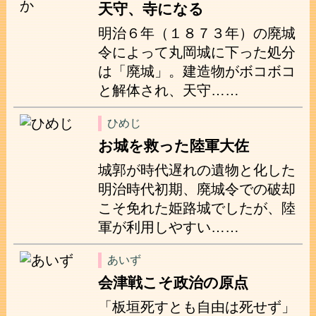
天守、寺になる
明治６年（１８７３年）の廃城
令によって丸岡城に下った処分
は「廃城」。建造物がボコボコ
と解体され、天守……
ひめじ
お城を救った陸軍大佐
城郭が時代遅れの遺物と化した
明治時代初期、廃城令での破却
こそ免れた姫路城でしたが、陸
軍が利用しやすい……
あいず
会津戦こそ政治の原点
「板垣死すとも自由は死せず」