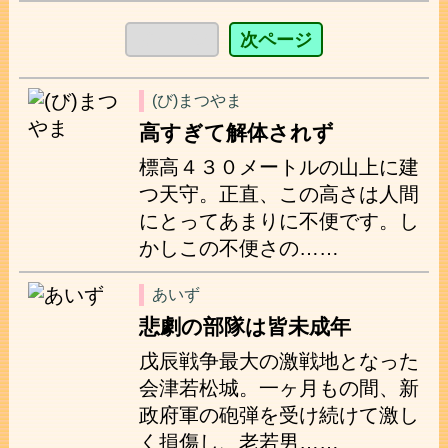
前ページ
次ページ
(び)まつやま
高すぎて解体されず
標高４３０メートルの山上に建
つ天守。正直、この高さは人間
にとってあまりに不便です。し
かしこの不便さの……
あいず
悲劇の部隊は皆未成年
戊辰戦争最大の激戦地となった
会津若松城。一ヶ月もの間、新
政府軍の砲弾を受け続けて激し
く損傷し、老若男……