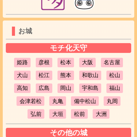
お城
モチ化天守
姫路
彦根
松本
大阪
名古屋
犬山
松江
熊本
和歌山
松山
高知
広島
岡山
宇和島
福山
会津若松
丸亀
備中松山
丸岡
弘前
大垣
松前
大洲
その他の城