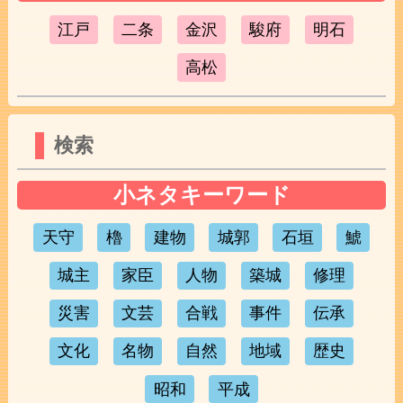
江戸
二条
金沢
駿府
明石
高松
検索
小ネタキーワード
天守
櫓
建物
城郭
石垣
鯱
城主
家臣
人物
築城
修理
災害
文芸
合戦
事件
伝承
文化
名物
自然
地域
歴史
昭和
平成