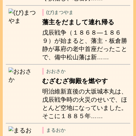
(び)まつやま
藩主をだまして連れ帰る
戊辰戦争（１８６８―１８６
９）が始まると、藩主・板倉勝
静が幕府の老中首座だったこと
で、備中松山藩は新……
おおさか
むざむざ御殿を燃やす
明治維新直後の大坂城本丸は、
戊辰戦争時の火災のせいで、ほ
とんど空地になっていました。
そこに１８８５年……
まるおか