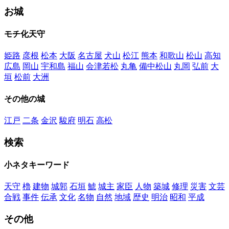
お城
モチ化天守
姫路
彦根
松本
大阪
名古屋
犬山
松江
熊本
和歌山
松山
高知
広島
岡山
宇和島
福山
会津若松
丸亀
備中松山
丸岡
弘前
大
垣
松前
大洲
その他の城
江戸
二条
金沢
駿府
明石
高松
検索
小ネタキーワード
天守
櫓
建物
城郭
石垣
鯱
城主
家臣
人物
築城
修理
災害
文芸
合戦
事件
伝承
文化
名物
自然
地域
歴史
明治
昭和
平成
その他