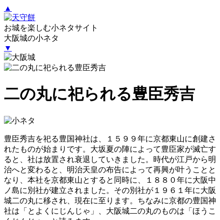
▲
お城を楽しむ小ネタサイト
大阪城の小ネタ
▼
二の丸に祀られる豊臣秀吉
豊臣秀吉を祀る豊国神社は、１５９９年に京都東山に創建さ
れたものが始まりです。大坂夏の陣によって豊臣家が滅亡す
ると、社は放置され衰退していきました。時代が江戸から明
治へと変わると、明治天皇の布告によって再興が叶うことと
なり、本社を京都東山とすると同時に、１８８０年に大阪中
ノ島に別社が建立されました。その別社が１９６１年に大阪
城二の丸に移され、現在に至ります。ちなみに京都の豊国神
社は「とよくにじんじゃ」、大阪城二の丸のものは「ほうこ