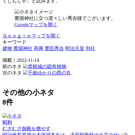
くじんじゃ」と読みます。
豊国神社に立つ凛々しい秀吉様でございます。
Googleマップを開く
Ｇｏｏｇｌｅマップを開く
キーワード
建物
豊国神社
再興
豊臣秀吉
明治天皇
別社
掲載｜2022-11-14
前のネタ
次のネタ
その他の小ネタ
8件
昭和
むざむざ御殿を燃やす
明治維新直後の大坂城本丸は、戊辰戦争時の火災のせいで、