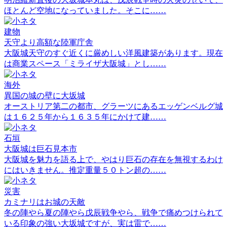
ほとんど空地になっていました。そこに……
建物
天守より高額な陸軍庁舎
大阪城天守のすぐ近くに厳めしい洋風建築があります。現在
は商業スペース「ミライザ大阪城」とし……
海外
異国の城の壁に大坂城
オーストリア第二の都市、グラーツにあるエッゲンベルグ城
は１６２５年から１６３５年にかけて建……
石垣
大阪城は巨石見本市
大阪城を魅力を語る上で、やはり巨石の存在を無視するわけ
にはいきません。推定重量５０トン超の……
災害
カミナリはお城の天敵
冬の陣やら夏の陣やら戊辰戦争やら、戦争で痛めつけられて
いる印象の強い大坂城ですが、実は雷で……