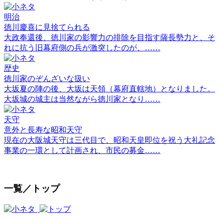
明治
徳川慶喜に見捨てられる
大政奉還後、徳川家の影響力の排除を目指す薩長勢力と、そ
れに抗う旧幕府側の兵が激突したのが、……
歴史
徳川家のぞんざいな扱い
大坂夏の陣の後、大坂は天領（幕府直轄地）となりました。
大坂城の城主は当然ながら徳川家となり……
天守
意外と長寿な昭和天守
現在の大阪城天守は三代目で、昭和天皇即位を祝う大礼記念
事業の一環として計画され、市民の募金……
一覧／トップ