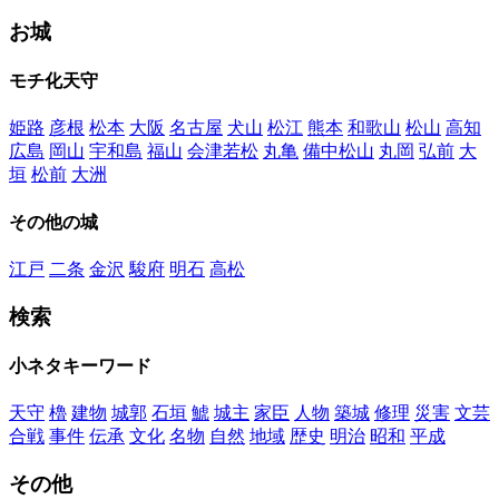
お城
モチ化天守
姫路
彦根
松本
大阪
名古屋
犬山
松江
熊本
和歌山
松山
高知
広島
岡山
宇和島
福山
会津若松
丸亀
備中松山
丸岡
弘前
大
垣
松前
大洲
その他の城
江戸
二条
金沢
駿府
明石
高松
検索
小ネタキーワード
天守
櫓
建物
城郭
石垣
鯱
城主
家臣
人物
築城
修理
災害
文芸
合戦
事件
伝承
文化
名物
自然
地域
歴史
明治
昭和
平成
その他