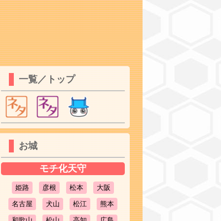
一覧／トップ
お城
モチ化天守
姫路
彦根
松本
大阪
名古屋
犬山
松江
熊本
和歌山
松山
高知
広島