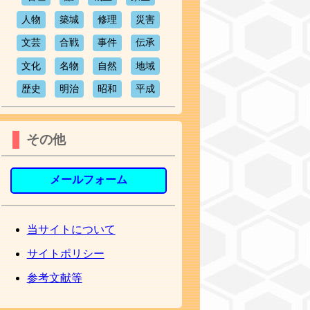
人物
築城
修理
災害
文芸
合戦
事件
伝承
文化
名物
自然
地域
歴史
明治
昭和
平成
その他
メールフォーム
当サイトについて
サイトポリシー
参考文献等