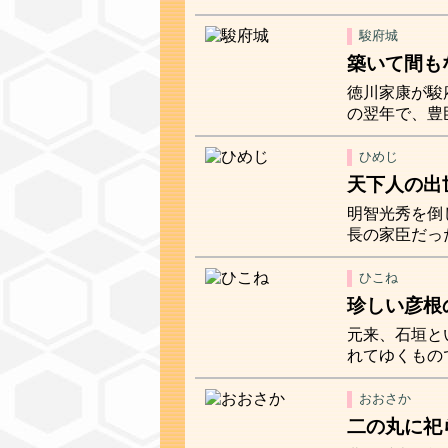
駿府城
築いて間も
徳川家康が駿
の翌年で、豊
ひめじ
天下人の出
明智光秀を倒
長の家臣だっ
ひこね
珍しい彦根
元来、石垣と
れてゆくもの
おおさか
二の丸に祀