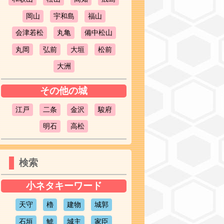
岡山
宇和島
福山
会津若松
丸亀
備中松山
丸岡
弘前
大垣
松前
大洲
その他の城
江戸
二条
金沢
駿府
明石
高松
検索
小ネタキーワード
天守
櫓
建物
城郭
石垣
鯱
城主
家臣