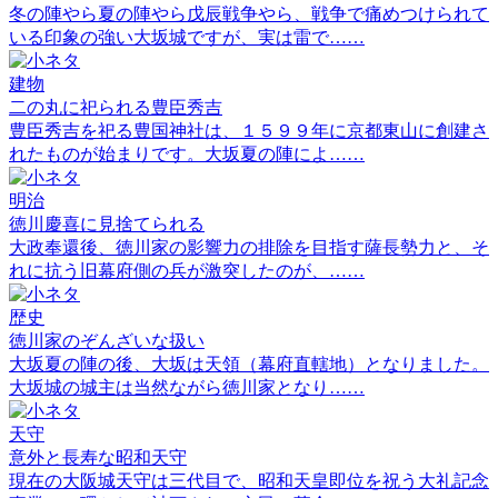
冬の陣やら夏の陣やら戊辰戦争やら、戦争で痛めつけられて
いる印象の強い大坂城ですが、実は雷で……
建物
二の丸に祀られる豊臣秀吉
豊臣秀吉を祀る豊国神社は、１５９９年に京都東山に創建さ
れたものが始まりです。大坂夏の陣によ……
明治
徳川慶喜に見捨てられる
大政奉還後、徳川家の影響力の排除を目指す薩長勢力と、そ
れに抗う旧幕府側の兵が激突したのが、……
歴史
徳川家のぞんざいな扱い
大坂夏の陣の後、大坂は天領（幕府直轄地）となりました。
大坂城の城主は当然ながら徳川家となり……
天守
意外と長寿な昭和天守
現在の大阪城天守は三代目で、昭和天皇即位を祝う大礼記念