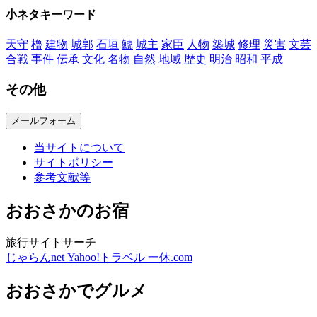
小ネタキーワード
天守
櫓
建物
城郭
石垣
鯱
城主
家臣
人物
築城
修理
災害
文芸
合戦
事件
伝承
文化
名物
自然
地域
歴史
明治
昭和
平成
その他
メールフォーム
当サイトについて
サイトポリシー
参考文献等
おおさかのお宿
旅行サイトサーチ
じゃらんnet
Yahoo!トラベル
一休.com
おおさかでグルメ