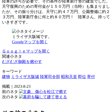
陸軍の許可が必要で、その条件が陸軍新庁舎の建造でした。
天守復興のための寄付金が１５０万円（当時）も集まりまし
たが、その振り分けは、天守に約４７万円、公園整備に約２
３万円、陸軍新庁舎に何と約８０万円！ 陸軍さん、持って
いきすぎです。
ミライザ大阪城です。
Googleマップを開く
Ｇｏｏｇｌｅマップを開く
関連小ネタ
むざむざ御殿を燃やす
キーワード
建物
ミライザ大阪城
陸軍司令部
昭和天皇
即位
寄付
掲載｜2023-8-23
前のネタ
次のネタ