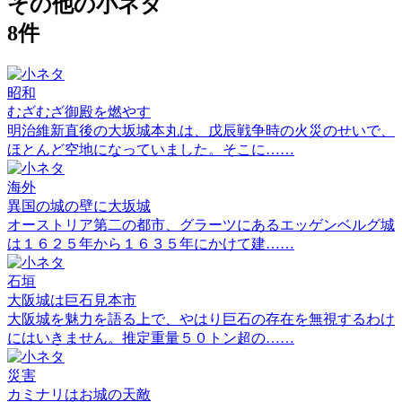
その他の小ネタ
8件
昭和
むざむざ御殿を燃やす
明治維新直後の大坂城本丸は、戊辰戦争時の火災のせいで、
ほとんど空地になっていました。そこに……
海外
異国の城の壁に大坂城
オーストリア第二の都市、グラーツにあるエッゲンベルグ城
は１６２５年から１６３５年にかけて建……
石垣
大阪城は巨石見本市
大阪城を魅力を語る上で、やはり巨石の存在を無視するわけ
にはいきません。推定重量５０トン超の……
災害
カミナリはお城の天敵