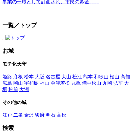
事業の一環として計画され、市民の募金……
一覧／トップ
お城
モチ化天守
姫路
彦根
松本
大阪
名古屋
犬山
松江
熊本
和歌山
松山
高知
広島
岡山
宇和島
福山
会津若松
丸亀
備中松山
丸岡
弘前
大
垣
松前
大洲
その他の城
江戸
二条
金沢
駿府
明石
高松
検索