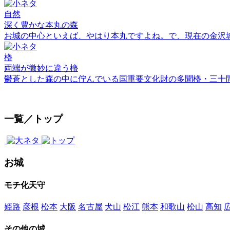
自然
深く豊かな本丸の森
お城の中心といえば、やはり本丸ですよね。で、現在の金沢
櫓
両端が微妙に違う櫓
鬱蒼とした森の中に佇んでいる国重要文化財の多聞櫓・三十
一覧／トップ
お城
モチ化天守
姫路
彦根
松本
大阪
名古屋
犬山
松江
熊本
和歌山
松山
高知
その他の城