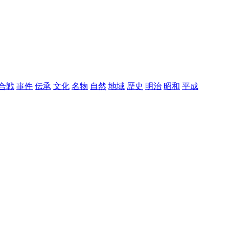
合戦
事件
伝承
文化
名物
自然
地域
歴史
明治
昭和
平成