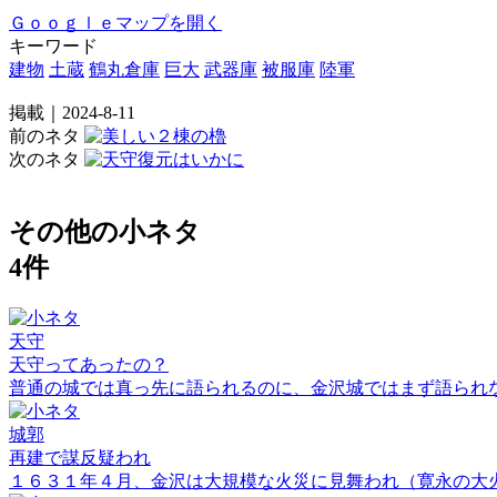
Ｇｏｏｇｌｅマップを開く
キーワード
建物
土蔵
鶴丸倉庫
巨大
武器庫
被服庫
陸軍
掲載｜2024-8-11
前のネタ
次のネタ
その他の小ネタ
4件
天守
天守ってあったの？
普通の城では真っ先に語られるのに、金沢城ではまず語られ
城郭
再建で謀反疑われ
１６３１年４月、金沢は大規模な火災に見舞われ（寛永の大