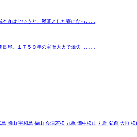
城本丸はというと、鬱蒼とした森になっ……
間長屋。１７５９年の宝暦大火で焼失し……
広島
岡山
宇和島
福山
会津若松
丸亀
備中松山
丸岡
弘前
大垣
松