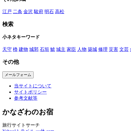
江戸
二条
金沢
駿府
明石
高松
検索
小ネタキーワード
天守
櫓
建物
城郭
石垣
鯱
城主
家臣
人物
築城
修理
災害
文芸
その他
メールフォーム
当サイトについて
サイトポリシー
参考文献等
かなざわのお宿
旅行サイトサーチ