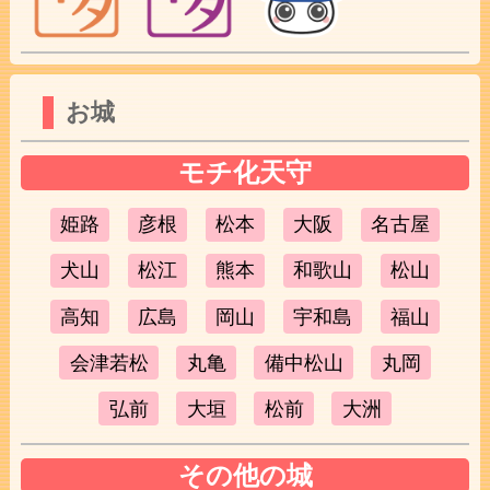
お城
モチ化天守
姫路
彦根
松本
大阪
名古屋
犬山
松江
熊本
和歌山
松山
高知
広島
岡山
宇和島
福山
会津若松
丸亀
備中松山
丸岡
弘前
大垣
松前
大洲
その他の城