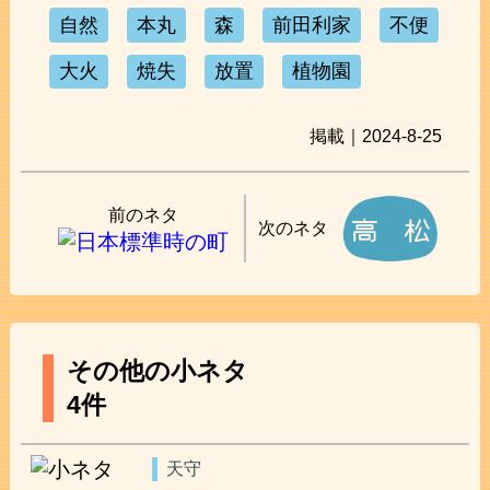
自然
本丸
森
前田利家
不便
大火
焼失
放置
植物園
掲載｜2024-8-25
前のネタ
次のネタ
その他の小ネタ
4件
天守