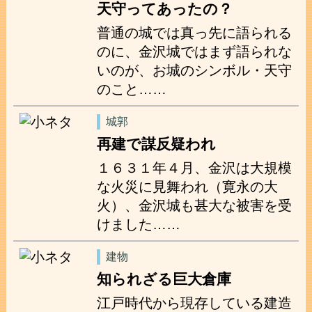
天守ってあったの？
普通の城では真っ先に語られる
のに、金沢城ではまず語られな
いのが、お城のシンボル・天守
のこと……
城郭
再建で謀反疑われ
１６３１年４月、金沢は大規模
な火災に見舞われ（寛永の大
火）、金沢城も甚大な被害を受
けました……
建物
知られざる巨大倉庫
江戸時代から現存している建造