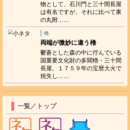
物として、石川門と三十間長屋
は有名ですが、それに比べて東
の丸附……
櫓
両端が微妙に違う櫓
鬱蒼とした森の中に佇んでいる
国重要文化財の多聞櫓・三十間
長屋。１７５９年の宝暦大火で
焼失し……
一覧／トップ