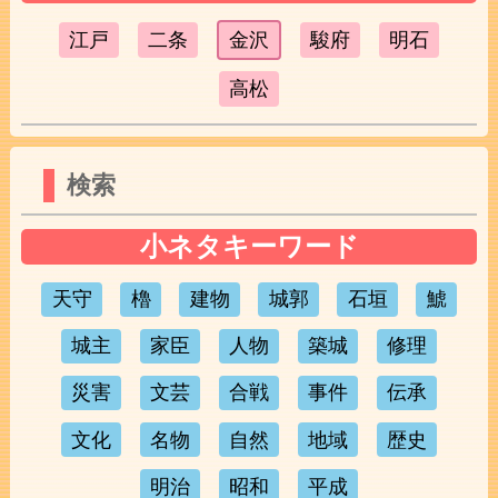
江戸
二条
金沢
駿府
明石
高松
検索
小ネタキーワード
天守
櫓
建物
城郭
石垣
鯱
城主
家臣
人物
築城
修理
災害
文芸
合戦
事件
伝承
文化
名物
自然
地域
歴史
明治
昭和
平成