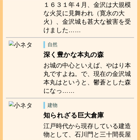
１６３１年４月、金沢は大規模
な火災に見舞われ（寛永の大
火）、金沢城も甚大な被害を受
けました……
自然
深く豊かな本丸の森
お城の中心といえば、やはり本
丸ですよね。で、現在の金沢城
本丸はというと、鬱蒼とした森
になっ……
建物
知られざる巨大倉庫
江戸時代から現存している建造
物として、石川門と三十間長屋