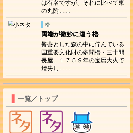
は有名ですが、それに比べて東
の丸附……
櫓
両端が微妙に違う櫓
鬱蒼とした森の中に佇んでいる
国重要文化財の多聞櫓・三十間
長屋。１７５９年の宝暦大火で
焼失し……
一覧／トップ