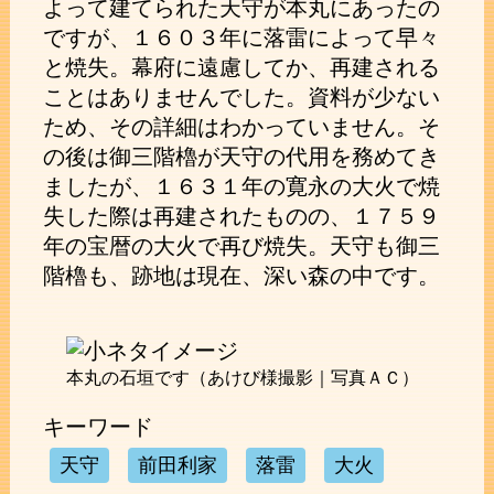
よって建てられた天守が本丸にあったの
ですが、１６０３年に落雷によって早々
と焼失。幕府に遠慮してか、再建される
ことはありませんでした。資料が少ない
ため、その詳細はわかっていません。そ
の後は御三階櫓が天守の代用を務めてき
ましたが、１６３１年の寛永の大火で焼
失した際は再建されたものの、１７５９
年の宝暦の大火で再び焼失。天守も御三
階櫓も、跡地は現在、深い森の中です。
本丸の石垣です（あけび様撮影｜写真ＡＣ）
キーワード
天守
前田利家
落雷
大火