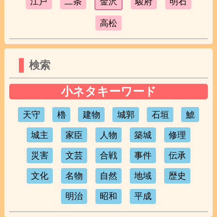
江戸
二条
金沢
駿府
明石
高松
検索
小ネタキーワード
天守
櫓
建物
城郭
石垣
鯱
城主
家臣
人物
築城
修理
災害
文芸
合戦
事件
伝承
文化
名物
自然
地域
歴史
明治
昭和
平成