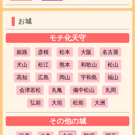
お城
モチ化天守
姫路
彦根
松本
大阪
名古屋
犬山
松江
熊本
和歌山
松山
高知
広島
岡山
宇和島
福山
会津若松
丸亀
備中松山
丸岡
弘前
大垣
松前
大洲
その他の城