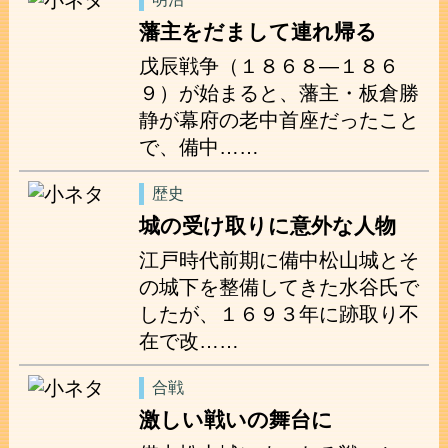
藩主をだまして連れ帰る
戊辰戦争（１８６８―１８６
９）が始まると、藩主・板倉勝
静が幕府の老中首座だったこと
で、備中……
歴史
城の受け取りに意外な人物
江戸時代前期に備中松山城とそ
の城下を整備してきた水谷氏で
したが、１６９３年に跡取り不
在で改……
合戦
激しい戦いの舞台に