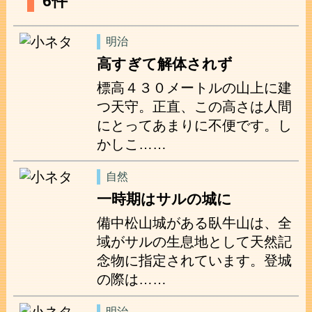
6件
明治
高すぎて解体されず
標高４３０メートルの山上に建
つ天守。正直、この高さは人間
にとってあまりに不便です。し
かしこ……
自然
一時期はサルの城に
備中松山城がある臥牛山は、全
域がサルの生息地として天然記
念物に指定されています。登城
の際は……
明治