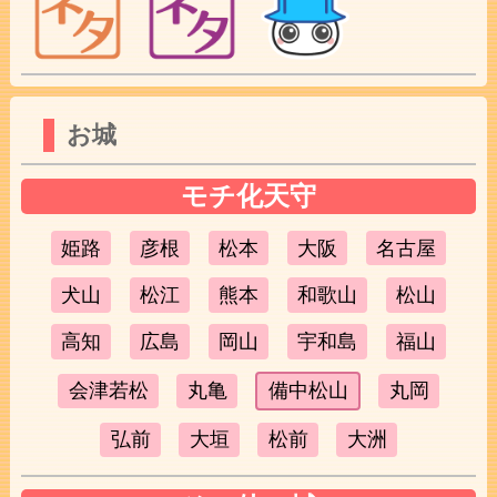
お城
モチ化天守
姫路
彦根
松本
大阪
名古屋
犬山
松江
熊本
和歌山
松山
高知
広島
岡山
宇和島
福山
会津若松
丸亀
備中松山
丸岡
弘前
大垣
松前
大洲