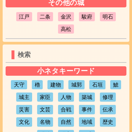
その他の城
江戸
二条
金沢
駿府
明石
高松
検索
小ネタキーワード
天守
櫓
建物
城郭
石垣
鯱
城主
家臣
人物
築城
修理
災害
文芸
合戦
事件
伝承
文化
名物
自然
地域
歴史