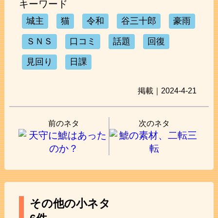
キーワード
城主
猫
令和
谷三十郎
豪雨
ＳＮＳ
口コミ
話題
回復
見回り
日課
掲載｜2024-4-21
前のネタ
次のネタ
その他の小ネタ