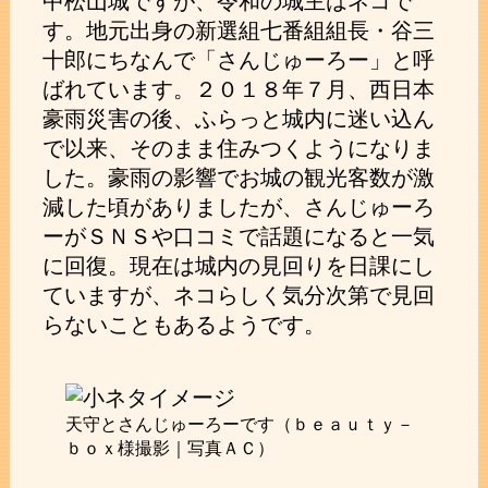
中松山城ですが、令和の城主はネコで
す。地元出身の新選組七番組組長・谷三
十郎にちなんで「さんじゅーろー」と呼
ばれています。２０１８年７月、西日本
豪雨災害の後、ふらっと城内に迷い込ん
で以来、そのまま住みつくようになりま
した。豪雨の影響でお城の観光客数が激
減した頃がありましたが、さんじゅーろ
ーがＳＮＳや口コミで話題になると一気
に回復。現在は城内の見回りを日課にし
ていますが、ネコらしく気分次第で見回
らないこともあるようです。
天守とさんじゅーろーです（ｂｅａｕｔｙ－
ｂｏｘ様撮影｜写真ＡＣ）