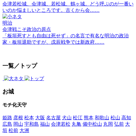
会津若松城、会津城、若松城、鶴ヶ城。どう呼ぶのが一番い
いのか悩ましいところです。古くから会……
明治
会津戦こそ政治の原点
「板垣死すとも自由は死せず」の名言で有名な明治の政治
家・板垣退助ですが、戊辰戦争では新政府……
一覧／トップ
お城
モチ化天守
姫路
彦根
松本
大阪
名古屋
犬山
松江
熊本
和歌山
松山
高知
広島
岡山
宇和島
福山
会津若松
丸亀
備中松山
丸岡
弘前
大
垣
松前
大洲