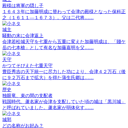
殿様は将軍の隠し子
１６４３年に加藤明成に替わって会津の殿様となった保科正
之（１６１１―１６７３）。父は二代将……
城主
騒動の末に会津返上
会津若松城天守を七重から五重に変えた加藤明成は、「賤ケ
岳の七本槍」として有名な加藤嘉明を父……
天守
かつてそびえた七重天守
豊臣秀吉の天下統一に尽力した功により、会津４２万石（後
に９２万石まで拡大）を得た蒲生氏郷は……
歴史
独眼竜、束の間の支配者
戦国時代、蘆名家が会津を支配していた頃の城は「黒川城」
と呼ばれていました。蘆名家が弱体化す……
城郭
どの名称がお好み？