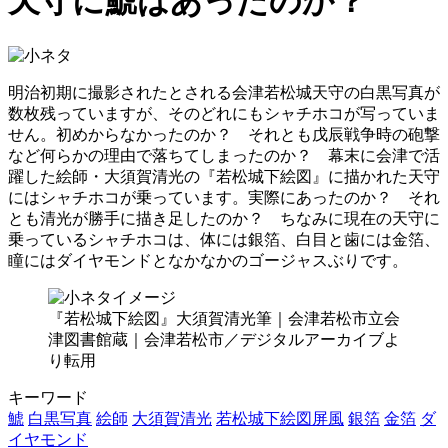
天守に鯱はあったのか？
明治初期に撮影されたとされる会津若松城天守の白黒写真が
数枚残っていますが、そのどれにもシャチホコが写っていま
せん。初めからなかったのか？ それとも戊辰戦争時の砲撃
など何らかの理由で落ちてしまったのか？ 幕末に会津で活
躍した絵師・大須賀清光の『若松城下絵図』に描かれた天守
にはシャチホコが乗っています。実際にあったのか？ それ
とも清光が勝手に描き足したのか？ ちなみに現在の天守に
乗っているシャチホコは、体には銀箔、白目と歯には金箔、
瞳にはダイヤモンドとなかなかのゴージャスぶりです。
『若松城下絵図』大須賀清光筆｜会津若松市立会
津図書館蔵｜会津若松市／デジタルアーカイブよ
り転用
キーワード
鯱
白黒写真
絵師
大須賀清光
若松城下絵図屏風
銀箔
金箔
ダ
イヤモンド