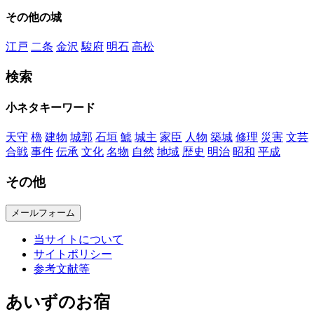
その他の城
江戸
二条
金沢
駿府
明石
高松
検索
小ネタキーワード
天守
櫓
建物
城郭
石垣
鯱
城主
家臣
人物
築城
修理
災害
文芸
合戦
事件
伝承
文化
名物
自然
地域
歴史
明治
昭和
平成
その他
メールフォーム
当サイトについて
サイトポリシー
参考文献等
あいずのお宿