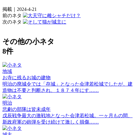
掲載｜2024-4-21
前のネタ
次のネタ
その他の小ネタ
8件
地域
お寺に残るお城の建物
明治の廃城令では「存城」となった会津若松城でしたが、建
造物は不要と判断され、１８７４年にす……
明治
悲劇の部隊は皆未成年
戊辰戦争最大の激戦地となった会津若松城。一ヶ月もの間、
新政府軍の砲弾を受け続けて激しく損傷……
城主