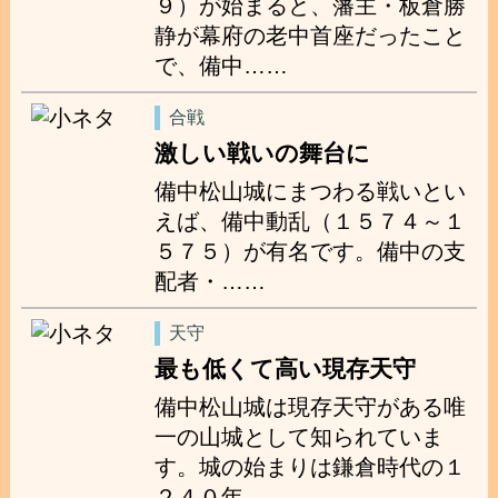
９）が始まると、藩主・板倉勝
静が幕府の老中首座だったこと
で、備中……
合戦
激しい戦いの舞台に
備中松山城にまつわる戦いとい
えば、備中動乱（１５７４～１
５７５）が有名です。備中の支
配者・……
天守
最も低くて高い現存天守
備中松山城は現存天守がある唯
一の山城として知られていま
す。城の始まりは鎌倉時代の１
２４０年……