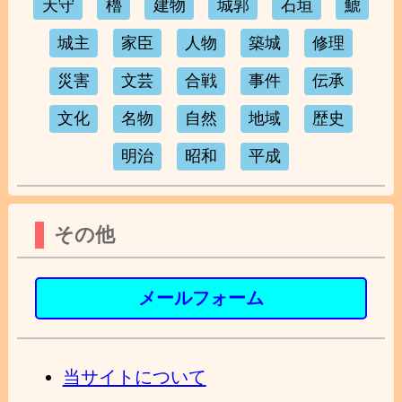
天守
櫓
建物
城郭
石垣
鯱
城主
家臣
人物
築城
修理
災害
文芸
合戦
事件
伝承
文化
名物
自然
地域
歴史
明治
昭和
平成
その他
メールフォーム
当サイトについて