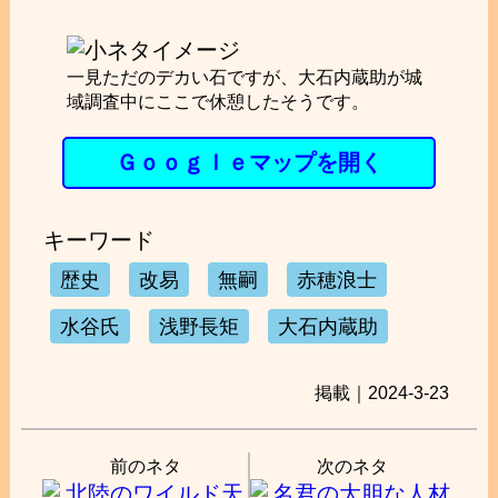
一見ただのデカい石ですが、大石内蔵助が城
域調査中にここで休憩したそうです。
Ｇｏｏｇｌｅマップを開く
キーワード
歴史
改易
無嗣
赤穂浪士
水谷氏
浅野長矩
大石内蔵助
掲載｜2024-3-23
前のネタ
次のネタ