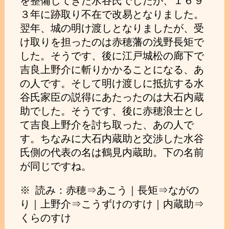
を整備してきた水谷氏でしたが、１６９
３年に跡取り不在で改易となりました。
翌年、城の明け渡しとなりましたが、受
け取りを担ったのは赤穂藩の浅野長矩で
した。そうです、後に江戸城松の廊下で
吉良上野介に斬りかかることになる、あ
の人です。そして明け渡しに抵抗する水
谷氏家臣の説得にあたったのは大石内蔵
助でした。そうです、後に赤穂浪士とし
て吉良上野介を討ち取った、あの人で
す。ちなみに大石内蔵助と交渉した水谷
氏側の代表の名は鶴見内蔵助。下の名前
が同じですね。
※ 読み：赤穂⇒あこう｜長矩⇒ながの
り｜上野介⇒こうずけのすけ｜内蔵助⇒
くらのすけ