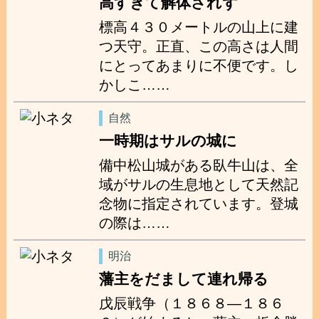
高すぎて解体されず
標高４３０メートルの山上に建
つ天守。正直、この高さは人間
にとってあまりに不便です。し
かしこ……
自然
一時期はサルの城に
備中松山城がある臥牛山は、全
域がサルの生息地として天然記
念物に指定されています。登城
の際は……
明治
藩主をだまして連れ帰る
戊辰戦争（１８６８―１８６