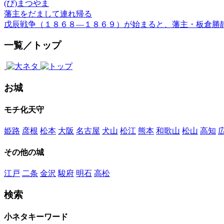
(び)まつやま
藩主をだまして連れ帰る
戊辰戦争（１８６８―１８６９）が始まると、藩主・板倉勝
一覧／トップ
お城
モチ化天守
姫路
彦根
松本
大阪
名古屋
犬山
松江
熊本
和歌山
松山
高知
その他の城
江戸
二条
金沢
駿府
明石
高松
検索
小ネタキーワード