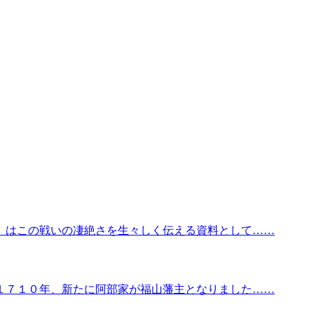
』はこの戦いの凄絶さを生々しく伝える資料として……
１７１０年、新たに阿部家が福山藩主となりました……