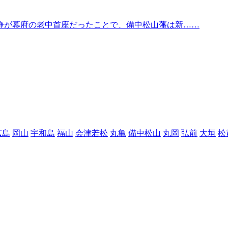
静が幕府の老中首座だったことで、備中松山藩は新……
広島
岡山
宇和島
福山
会津若松
丸亀
備中松山
丸岡
弘前
大垣
松