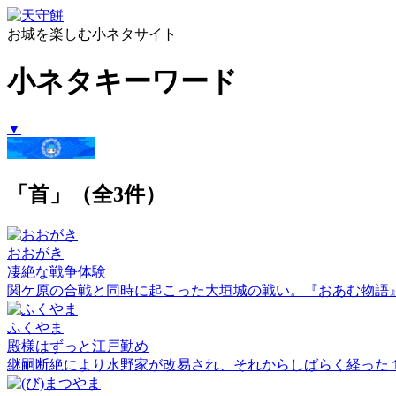
お城を楽しむ小ネタサイト
小ネタキーワード
▼
「首」（全3件）
おおがき
凄絶な戦争体験
関ケ原の合戦と同時に起こった大垣城の戦い。『おあむ物語
ふくやま
殿様はずっと江戸勤め
継嗣断絶により水野家が改易され、それからしばらく経った