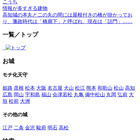
こうち
情報が多すぎる建物
高知城の本丸と二の丸の間には屋根付きの橋が掛かってお
り、藩政時代は「橋廊下」と呼ばれ、現在は「詰門」……
一覧／トップ
お城
モチ化天守
姫路
彦根
松本
大阪
名古屋
犬山
松江
熊本
和歌山
松山
高知
広島
岡山
宇和島
福山
会津若松
丸亀
備中松山
丸岡
弘前
大
垣
松前
大洲
その他の城
江戸
二条
金沢
駿府
明石
高松