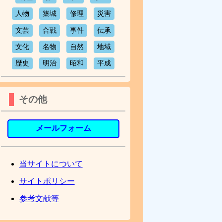
人物
築城
修理
災害
文芸
合戦
事件
伝承
文化
名物
自然
地域
歴史
明治
昭和
平成
その他
メールフォーム
当サイトについて
サイトポリシー
参考文献等