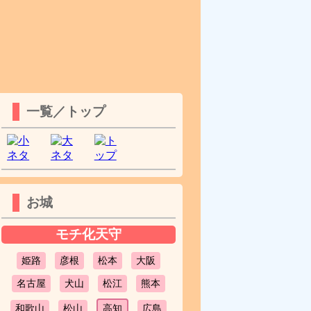
一覧／トップ
お城
モチ化天守
姫路
彦根
松本
大阪
名古屋
犬山
松江
熊本
和歌山
松山
高知
広島