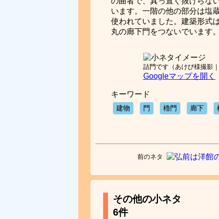
の曲者で、真っ直ぐ抜けらな
います。一階の他の部分は塩
使われていました。建築形式
丸の廊下門をつないでいます
詰門です（あけび様撮影
Googleマップを開く
キーワード
建物
門
櫓門
廊下
前のネタ
その他の小ネタ
6件