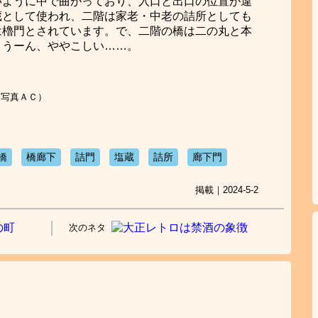
いように中で曲がっており、入口と出口の位置が違
蔵として使われ、二階は家老・中老の詰所としても
は櫓門とされています。で、二階の橋は二の丸と本
。うーん、ややこしい……。
｜写真ＡＣ）
橋
橋廊下
詰門
塩蔵
詰所
廊下門
掲載｜2024-5-2
次のネタ