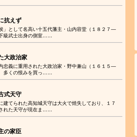
に抗えず
侯」として名高い十五代藩主・山内容堂（１８２７―
下級武士出身の側室……
た大政治家
内忠義に重用された大政治家・野中兼山（１６１５―
、多くの恨みを買っ……
古式天守
に建てられた高知城天守は大火で焼失しており、１７
された天守が現在ま……
主の家臣