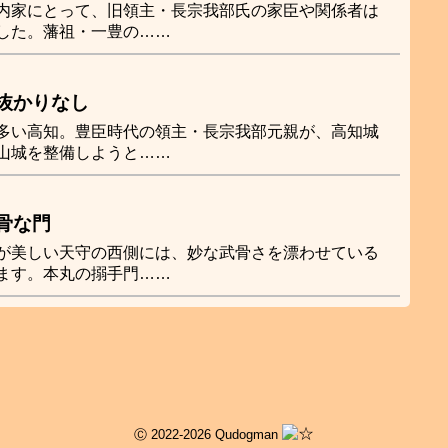
内家にとって、旧領主・長宗我部氏の家臣や関係者は
した。藩祖・一豊の……
抜かりなし
多い高知。豊臣時代の領主・長宗我部元親が、高知城
山城を整備しようと……
骨な門
が美しい天守の西側には、妙な武骨さを漂わせている
ます。本丸の搦手門……
Ⓒ 2022-2026 Qudogman