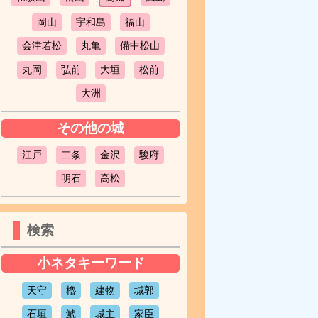
岡山
宇和島
福山
会津若松
丸亀
備中松山
丸岡
弘前
大垣
松前
大洲
その他の城
江戸
二条
金沢
駿府
明石
高松
検索
小ネタキーワード
天守
櫓
建物
城郭
石垣
鯱
城主
家臣