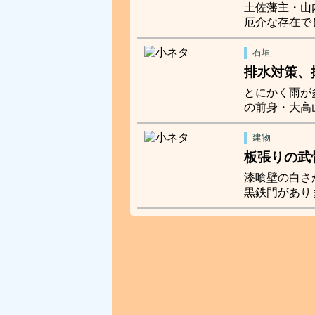
土佐藩主・山
厄介な存在で
石垣
排水対策、
とにかく雨が
の前身・大高
建物
板張りの武
漆喰壁の白さ
黒鉄門があり