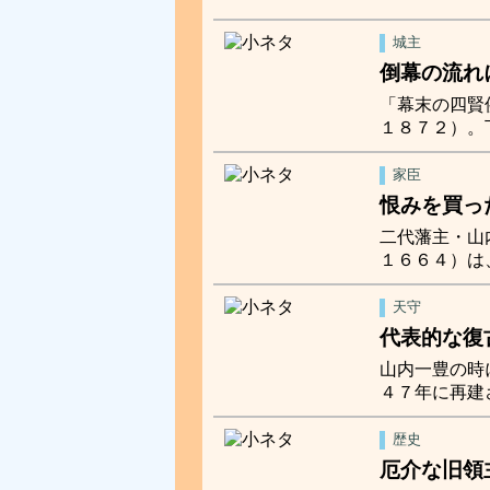
城主
倒幕の流れ
「幕末の四賢
１８７２）。
家臣
恨みを買っ
二代藩主・山
１６６４）は
天守
代表的な復
山内一豊の時
４７年に再建
歴史
厄介な旧領