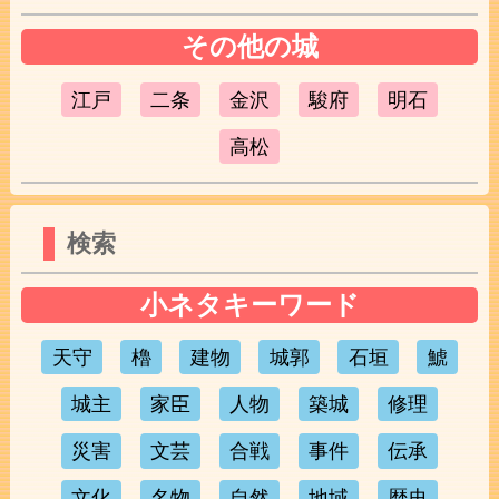
その他の城
江戸
二条
金沢
駿府
明石
高松
検索
小ネタキーワード
天守
櫓
建物
城郭
石垣
鯱
城主
家臣
人物
築城
修理
災害
文芸
合戦
事件
伝承
文化
名物
自然
地域
歴史