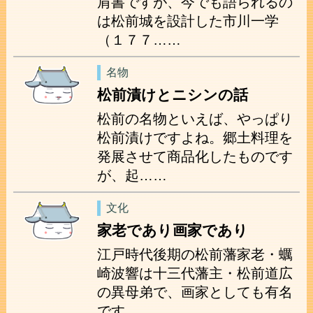
肩書ですが、今でも語られるの
は松前城を設計した市川一学
（１７７……
名物
松前漬けとニシンの話
松前の名物といえば、やっぱり
松前漬けですよね。郷土料理を
発展させて商品化したものです
が、起……
文化
家老であり画家であり
江戸時代後期の松前藩家老・蠣
崎波響は十三代藩主・松前道広
の異母弟で、画家としても有名
です。……