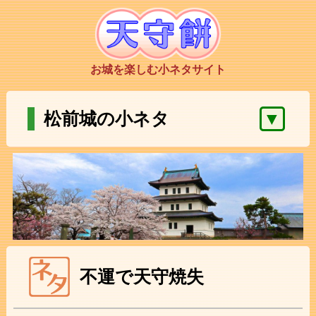
お城を楽しむ小ネタサイト
▼
松前城の小ネタ
不運で天守焼失