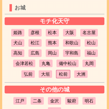
お城
モチ化天守
姫路
彦根
松本
大阪
名古屋
犬山
松江
熊本
和歌山
松山
高知
広島
岡山
宇和島
福山
会津若松
丸亀
備中松山
丸岡
弘前
大垣
松前
大洲
その他の城
江戸
二条
金沢
駿府
明石