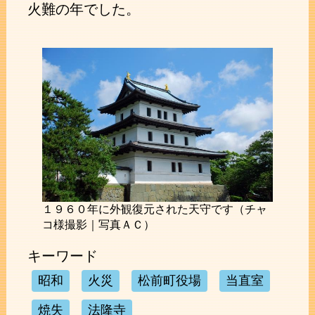
火難の年でした。
１９６０年に外観復元された天守です（チャ
コ様撮影｜写真ＡＣ）
キーワード
昭和
火災
松前町役場
当直室
焼失
法隆寺