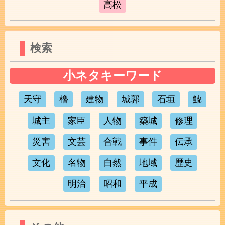
高松
検索
小ネタキーワード
天守
櫓
建物
城郭
石垣
鯱
城主
家臣
人物
築城
修理
災害
文芸
合戦
事件
伝承
文化
名物
自然
地域
歴史
明治
昭和
平成