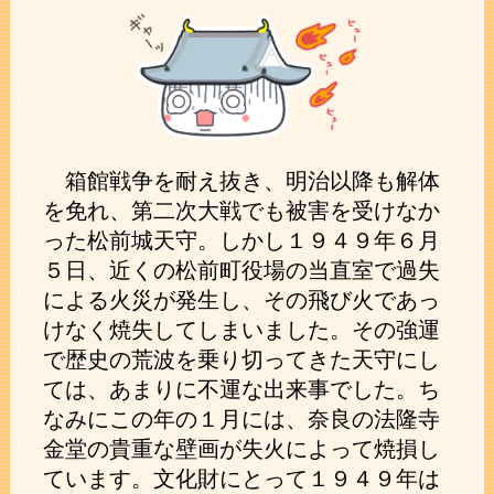
箱館戦争を耐え抜き、明治以降も解体
を免れ、第二次大戦でも被害を受けなか
った松前城天守。しかし１９４９年６月
５日、近くの松前町役場の当直室で過失
による火災が発生し、その飛び火であっ
けなく焼失してしまいました。その強運
で歴史の荒波を乗り切ってきた天守にし
ては、あまりに不運な出来事でした。ち
なみにこの年の１月には、奈良の法隆寺
金堂の貴重な壁画が失火によって焼損し
ています。文化財にとって１９４９年は