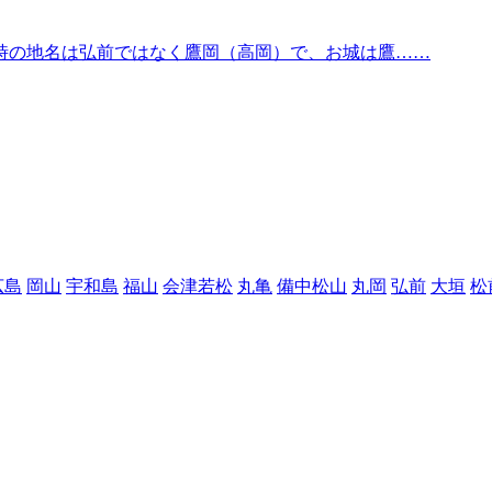
時の地名は弘前ではなく鷹岡（高岡）で、お城は鷹……
広島
岡山
宇和島
福山
会津若松
丸亀
備中松山
丸岡
弘前
大垣
松