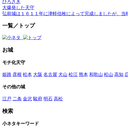
ひろさき
大爆発した天守
弘前城は１６１１年に津軽信枚によって完成しましたが、当
一覧／トップ
お城
モチ化天守
姫路
彦根
松本
大阪
名古屋
犬山
松江
熊本
和歌山
松山
高知
その他の城
江戸
二条
金沢
駿府
明石
高松
検索
小ネタキーワード