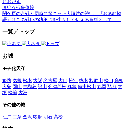
おおがき
凄絶な戦争体験
関ケ原の合戦と同時に起こった大垣城の戦い。『おあむ物
語』はこの戦いの凄絶さを生々しく伝える資料として……
一覧／トップ
お城
モチ化天守
姫路
彦根
松本
大阪
名古屋
犬山
松江
熊本
和歌山
松山
高知
広島
岡山
宇和島
福山
会津若松
丸亀
備中松山
丸岡
弘前
大
垣
松前
大洲
その他の城
江戸
二条
金沢
駿府
明石
高松