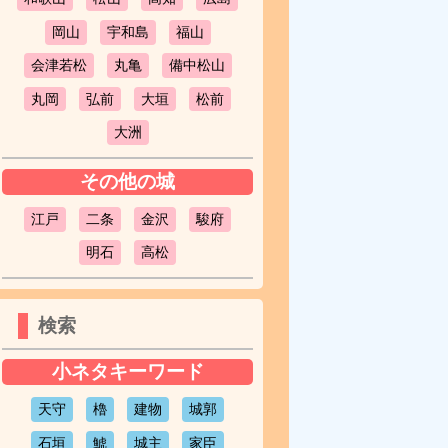
岡山
宇和島
福山
会津若松
丸亀
備中松山
丸岡
弘前
大垣
松前
大洲
その他の城
江戸
二条
金沢
駿府
明石
高松
検索
小ネタキーワード
天守
櫓
建物
城郭
石垣
鯱
城主
家臣