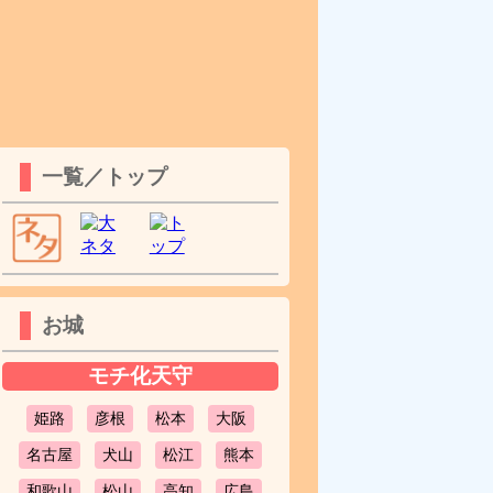
一覧／トップ
お城
モチ化天守
姫路
彦根
松本
大阪
名古屋
犬山
松江
熊本
和歌山
松山
高知
広島