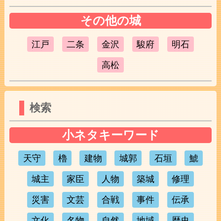
その他の城
江戸
二条
金沢
駿府
明石
高松
検索
小ネタキーワード
天守
櫓
建物
城郭
石垣
鯱
城主
家臣
人物
築城
修理
災害
文芸
合戦
事件
伝承
文化
名物
自然
地域
歴史