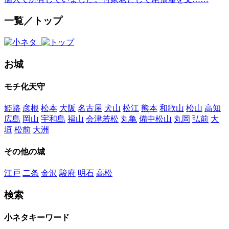
一覧／トップ
お城
モチ化天守
姫路
彦根
松本
大阪
名古屋
犬山
松江
熊本
和歌山
松山
高知
広島
岡山
宇和島
福山
会津若松
丸亀
備中松山
丸岡
弘前
大
垣
松前
大洲
その他の城
江戸
二条
金沢
駿府
明石
高松
検索
小ネタキーワード