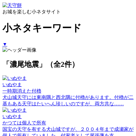
お城を楽しむ小ネタサイト
小ネタキーワード
▼
「濃尾地震」（全2件）
いぬやま
一時期消えた付櫓
犬山城天守には東南隅と西北隅に付櫓があります。付櫓が二
基もある天守はたいへん珍しいのですが、両方共な……
いぬやま
かつては個人で所有
国宝の天守を有する犬山城ですが、２００４年まで成瀬家が
個人で所有していました。付家老として尾張藩を支……