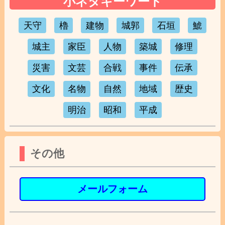
小ネタキーワード
天守
櫓
建物
城郭
石垣
鯱
城主
家臣
人物
築城
修理
災害
文芸
合戦
事件
伝承
文化
名物
自然
地域
歴史
明治
昭和
平成
その他
メールフォーム