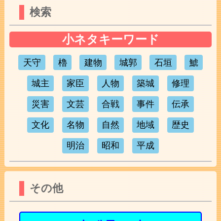
検索
小ネタキーワード
天守
櫓
建物
城郭
石垣
鯱
城主
家臣
人物
築城
修理
災害
文芸
合戦
事件
伝承
文化
名物
自然
地域
歴史
明治
昭和
平成
その他