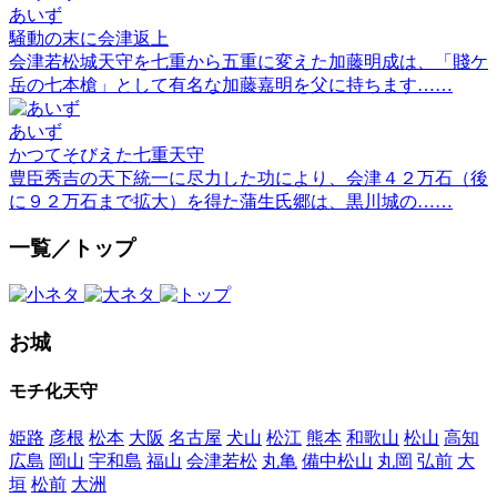
あいず
騒動の末に会津返上
会津若松城天守を七重から五重に変えた加藤明成は、「賤ケ
岳の七本槍」として有名な加藤嘉明を父に持ちます……
あいず
かつてそびえた七重天守
豊臣秀吉の天下統一に尽力した功により、会津４２万石（後
に９２万石まで拡大）を得た蒲生氏郷は、黒川城の……
一覧／トップ
お城
モチ化天守
姫路
彦根
松本
大阪
名古屋
犬山
松江
熊本
和歌山
松山
高知
広島
岡山
宇和島
福山
会津若松
丸亀
備中松山
丸岡
弘前
大
垣
松前
大洲