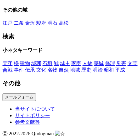
その他の城
江戸
二条
金沢
駿府
明石
高松
検索
小ネタキーワード
天守
櫓
建物
城郭
石垣
鯱
城主
家臣
人物
築城
修理
災害
文芸
合戦
事件
伝承
文化
名物
自然
地域
歴史
明治
昭和
平成
その他
メールフォーム
当サイトについて
サイトポリシー
参考文献等
Ⓒ 2022-2026 Qudogman