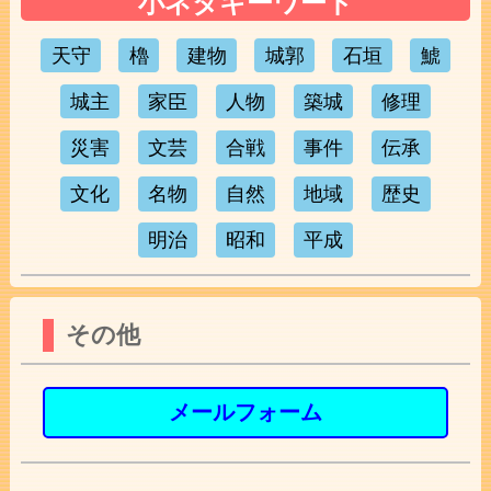
小ネタキーワード
天守
櫓
建物
城郭
石垣
鯱
城主
家臣
人物
築城
修理
災害
文芸
合戦
事件
伝承
文化
名物
自然
地域
歴史
明治
昭和
平成
その他
メールフォーム