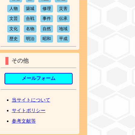
人物
築城
修理
災害
文芸
合戦
事件
伝承
文化
名物
自然
地域
歴史
明治
昭和
平成
その他
メールフォーム
当サイトについて
サイトポリシー
参考文献等