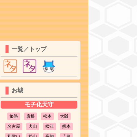
一覧／トップ
お城
モチ化天守
姫路
彦根
松本
大阪
名古屋
犬山
松江
熊本
和歌山
松山
高知
広島