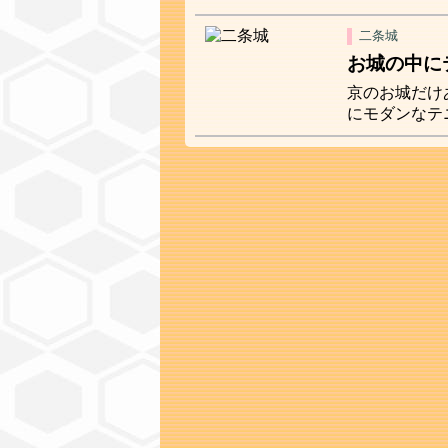
二条城
お城の中に
京のお城だけ
にモダンなテ