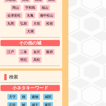
岡山
宇和島
福山
会津若松
丸亀
備中松山
丸岡
弘前
大垣
松前
大洲
その他の城
江戸
二条
金沢
駿府
明石
高松
検索
小ネタキーワード
天守
櫓
建物
城郭
石垣
鯱
城主
家臣