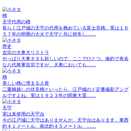
櫓
天守代用の櫓
長らく江戸城の天守の代用を務めている富士見櫓。実は１６
５７年の明暦の大火で天守と共に焼失し……
歴史
吉宗の大奥大リストラ
やっぱり大奥ネタも欲しいので、ここでひとつ。倹約で有名
な八代将軍吉宗ですが、大奥においても……
櫓
美しい櫓に埋まる人骨
二重橋越しの伏見櫓といったら、江戸城のド定番撮影アング
ルですよね。実は１９２３年の関東大震……
天守
実は未使用の天守台
今の江戸城に天守はありませんが、天守台はあります。東西
約４１メートル、南北約４５メートル、……