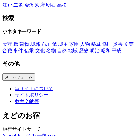
江戸
二条
金沢
駿府
明石
高松
検索
小ネタキーワード
天守
櫓
建物
城郭
石垣
鯱
城主
家臣
人物
築城
修理
災害
文芸
合戦
事件
伝承
文化
名物
自然
地域
歴史
明治
昭和
平成
その他
メールフォーム
当サイトについて
サイトポリシー
参考文献等
えどのお宿
旅行サイトサーチ
Yahoo!トラベル
一休.com