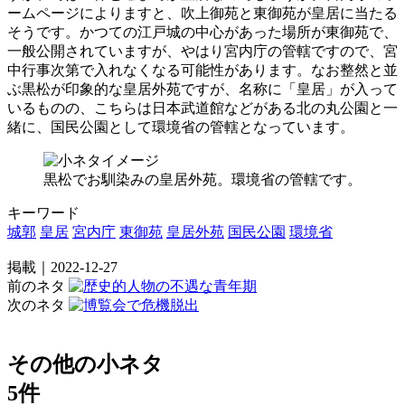
ームページによりますと、吹上御苑と東御苑が皇居に当たる
そうです。かつての江戸城の中心があった場所が東御苑で、
一般公開されていますが、やはり宮内庁の管轄ですので、宮
中行事次第で入れなくなる可能性があります。なお整然と並
ぶ黒松が印象的な皇居外苑ですが、名称に「皇居」が入って
いるものの、こちらは日本武道館などがある北の丸公園と一
緒に、国民公園として環境省の管轄となっています。
黒松でお馴染みの皇居外苑。環境省の管轄です。
キーワード
城郭
皇居
宮内庁
東御苑
皇居外苑
国民公園
環境省
掲載｜2022-12-27
前のネタ
次のネタ
その他の小ネタ
5件