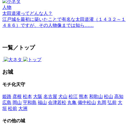
人物
太田道灌ってどんな人？
江戸城を最初に築いたことで有名な太田道灌（１４３２～１
４８６）ですが、その人物像までは知ら……
一覧／トップ
お城
モチ化天守
姫路
彦根
松本
大阪
名古屋
犬山
松江
熊本
和歌山
松山
高知
広島
岡山
宇和島
福山
会津若松
丸亀
備中松山
丸岡
弘前
大
垣
松前
大洲
その他の城