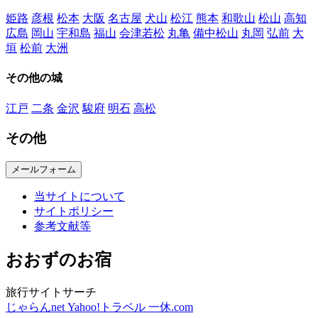
姫路
彦根
松本
大阪
名古屋
犬山
松江
熊本
和歌山
松山
高知
広島
岡山
宇和島
福山
会津若松
丸亀
備中松山
丸岡
弘前
大
垣
松前
大洲
その他の城
江戸
二条
金沢
駿府
明石
高松
その他
メールフォーム
当サイトについて
サイトポリシー
参考文献等
おおずのお宿
旅行サイトサーチ
じゃらんnet
Yahoo!トラベル
一休.com