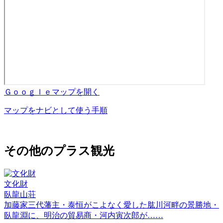
Ｇｏｏｇｌｅマップを開く
マップをナビとして使う手順
その他のプラス観光
文化財
臥龍山荘
加藤家三代藩主・泰恒がこよなく愛した肱川河畔の景勝地・
臥龍淵に、明治の貿易商・河内寅次郎が……