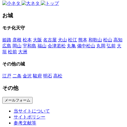
お城
モチ化天守
姫路
彦根
松本
大阪
名古屋
犬山
松江
熊本
和歌山
松山
高知
広島
岡山
宇和島
福山
会津若松
丸亀
備中松山
丸岡
弘前
大
垣
松前
大洲
その他の城
江戸
二条
金沢
駿府
明石
高松
その他
メールフォーム
当サイトについて
サイトポリシー
参考文献等