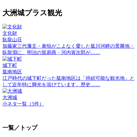
大洲城プラス観光
文化財
臥龍山荘
加藤家三代藩主・泰恒がこよなく愛した肱川河畔の景勝地・
臥龍淵に、明治の貿易商・河内寅次郎が……
城下町
肱南地区
江戸時代の城下町だった肱南地区は「持続可能な観光地」と
して近年特に脚光を浴びています。歴史……
大洲城
小ネタ一覧（5件）
一覧／トップ