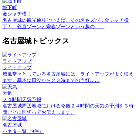
城下町
金シャチ横丁
名古屋城の観光通りといえば、その名もズバリ金シャチ横
丁！ 義直ゾーンと宗春ゾーンという趣の……
名古屋城トピックス
ライトアップ
ライトアップ
威風堂々としている名古屋城には、ライトアップがよく映え
ます。基本は日没から２３時までの点灯……
天気
２４時間天気予報
名古屋城周辺地域における今後２４時間の天気の予測を３時
間ごとに区切ってお伝えします。
名古屋城
小ネタ一覧（9件）