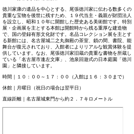
徳川家康の遺品を中心とする、尾張徳川家に伝わる数多くの
貴重な宝物を後世に残すため、１９代当主・義親が財団法人
を設立し、昭和１０年に開館した歴史ある美術館です。特別
展・企画展を主とする本館は開館時から残る重厚な建造物
で、国の登録有形文化財です。名品コレクション展を主とす
る新館には、名古屋城二之丸御殿の茶室、鎖の間、書院、能
舞台が復元されており、入館者によりリアルな観賞体験を提
供しています。なお、尾張徳川家旧蔵の貴重な書物を所蔵し
ている「名古屋市逢左文庫」、池泉回遊式の日本庭園「徳川
園」と隣接しています。
時間｜１０：００～１７：００（入館は１６：３０まで）
休館｜月曜日（祝日の場合は翌平日）
直線距離｜名古屋城東門から約２．７キロメートル