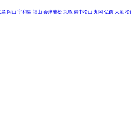
広島
岡山
宇和島
福山
会津若松
丸亀
備中松山
丸岡
弘前
大垣
松