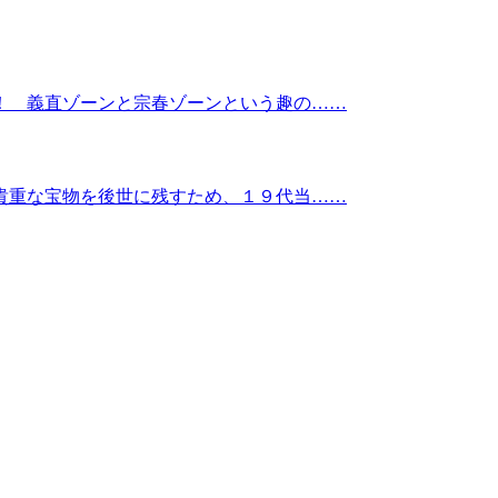
！ 義直ゾーンと宗春ゾーンという趣の……
貴重な宝物を後世に残すため、１９代当……