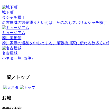
城下町
金シャチ横丁
名古屋城の観光通りといえば、その名もズバリ金シャチ横丁
ミュージアム
徳川美術館
徳川家康の遺品を中心とする、尾張徳川家に伝わる数多くの
名古屋城
小ネタ一覧（9件）
一覧／トップ
お城
モチ化天守