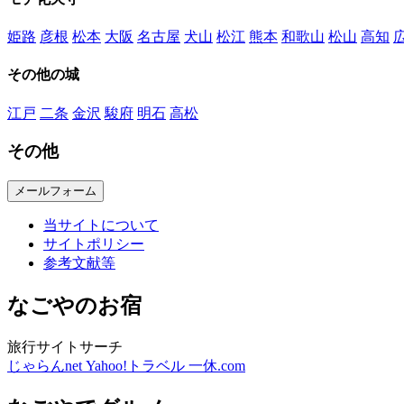
姫路
彦根
松本
大阪
名古屋
犬山
松江
熊本
和歌山
松山
高知
その他の城
江戸
二条
金沢
駿府
明石
高松
その他
メールフォーム
当サイトについて
サイトポリシー
参考文献等
なごやのお宿
旅行サイトサーチ
じゃらんnet
Yahoo!トラベル
一休.com