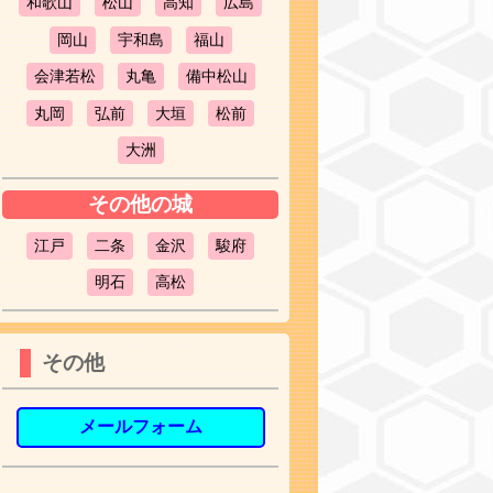
和歌山
松山
高知
広島
岡山
宇和島
福山
会津若松
丸亀
備中松山
丸岡
弘前
大垣
松前
大洲
その他の城
江戸
二条
金沢
駿府
明石
高松
その他
メールフォーム