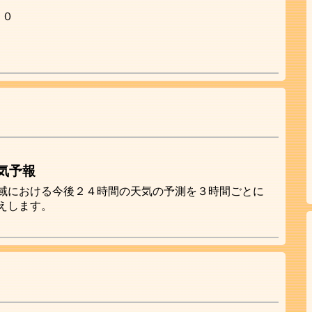
３０
気予報
域における今後２４時間の天気の予測を３時間ごとに
えします。