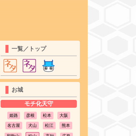
一覧／トップ
お城
モチ化天守
姫路
彦根
松本
大阪
名古屋
犬山
松江
熊本