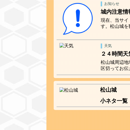
お知らせ
城内注意情
現在、当サイ
す。松山城を
天気
２４時間天
松山城周辺地
区切ってお伝
松山城
小ネタ一覧