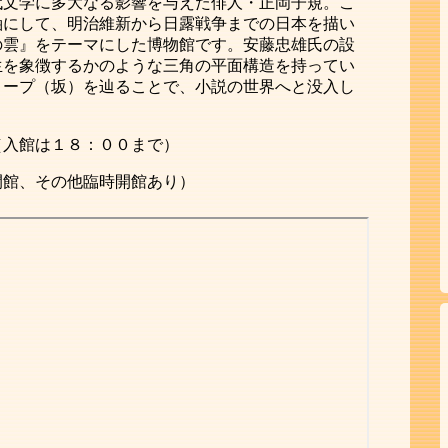
代文学に多大なる影響を与えた俳人・正岡子規。こ
軸にして、明治維新から日露戦争までの日本を描い
の雲』をテーマにした博物館です。安藤忠雄氏の設
生を象徴するかのような三角の平面構造を持ってい
ロープ（坂）を辿ることで、小説の世界へと没入し
（入館は１８：００まで）
開館、その他臨時開館あり）