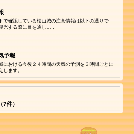
報
トで確認している松山城の注意情報は以下の通りで
観光する際に目を通し……
気予報
域における今後２４時間の天気の予測を３時間ごとに
えします。
（7件）