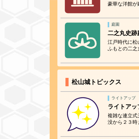
豪華な洋館が
庭園
二之丸史跡
江戸時代に松
ふもとの二之
松山城トピックス
ライトアップ
ライトアッ
複雑な連立式
没から２３時