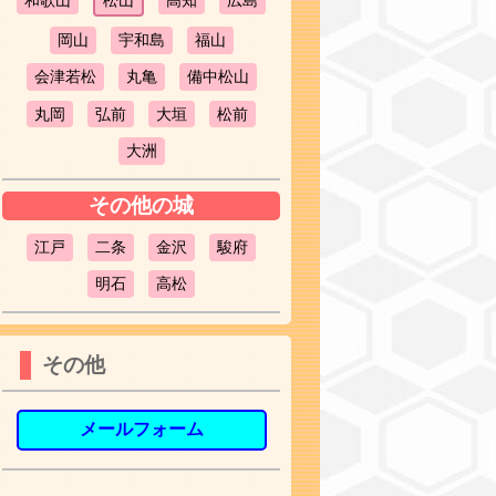
和歌山
松山
高知
広島
岡山
宇和島
福山
会津若松
丸亀
備中松山
丸岡
弘前
大垣
松前
大洲
その他の城
江戸
二条
金沢
駿府
明石
高松
その他
メールフォーム