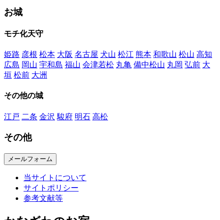
お城
モチ化天守
姫路
彦根
松本
大阪
名古屋
犬山
松江
熊本
和歌山
松山
高知
広島
岡山
宇和島
福山
会津若松
丸亀
備中松山
丸岡
弘前
大
垣
松前
大洲
その他の城
江戸
二条
金沢
駿府
明石
高松
その他
メールフォーム
当サイトについて
サイトポリシー
参考文献等