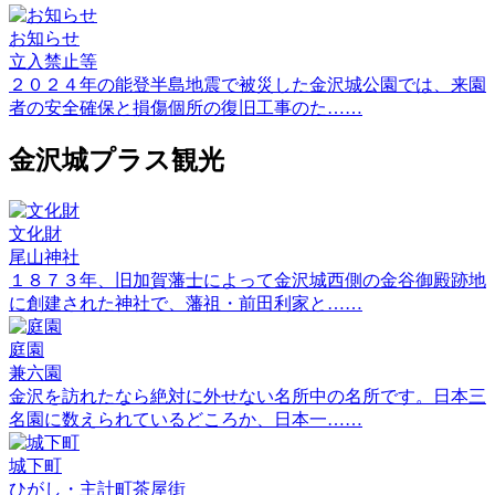
お知らせ
立入禁止等
２０２４年の能登半島地震で被災した金沢城公園では、来園
者の安全確保と損傷個所の復旧工事のた……
金沢城プラス観光
文化財
尾山神社
１８７３年、旧加賀藩士によって金沢城西側の金谷御殿跡地
に創建された神社で、藩祖・前田利家と……
庭園
兼六園
金沢を訪れたなら絶対に外せない名所中の名所です。日本三
名園に数えられているどころか、日本一……
城下町
ひがし・主計町茶屋街