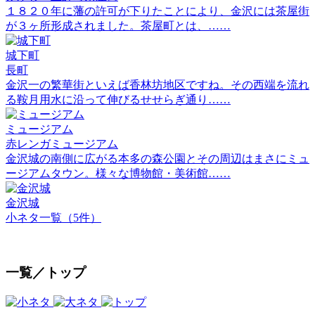
１８２０年に藩の許可が下りたことにより、金沢には茶屋街
が３ヶ所形成されました。茶屋町とは、……
城下町
長町
金沢一の繁華街といえば香林坊地区ですね。その西端を流れ
る鞍月用水に沿って伸びるせせらぎ通り……
ミュージアム
赤レンガミュージアム
金沢城の南側に広がる本多の森公園とその周辺はまさにミュ
ージアムタウン。様々な博物館・美術館……
金沢城
小ネタ一覧（5件）
一覧／トップ