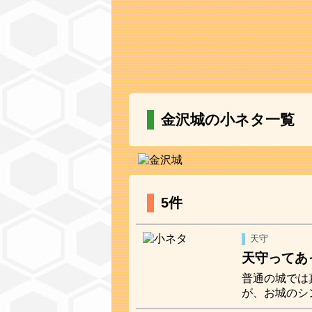
金沢城の小ネタ一覧
5件
天守
天守ってあ
普通の城では
が、お城のシ