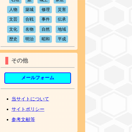
人物
築城
修理
災害
文芸
合戦
事件
伝承
文化
名物
自然
地域
歴史
明治
昭和
平成
その他
メールフォーム
当サイトについて
サイトポリシー
参考文献等