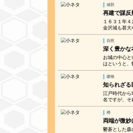
城郭
再建で謀反
１６３１年４
金沢城も甚大
自然
深く豊かな
お城の中心と
はというと、
建物
知られざる
江戸時代から
名ですが、そ
櫓
両端が微妙
鬱蒼とした森