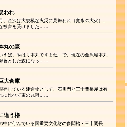
疑われ
月、金沢は大規模な火災に見舞われ（寛永の大火）、
な被害を受けました……
本丸の森
いえば、やはり本丸ですよね。で、現在の金沢城本丸
鬱蒼とした森になっ……
巨大倉庫
現存している建造物として、石川門と三十間長屋は有
れに比べて東の丸附……
に違う櫓
の中に佇んでいる国重要文化財の多聞櫓・三十間長