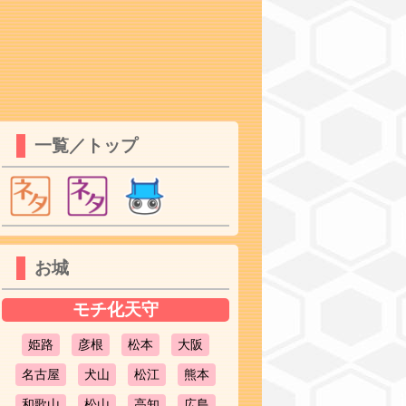
一覧／トップ
お城
モチ化天守
姫路
彦根
松本
大阪
名古屋
犬山
松江
熊本
和歌山
松山
高知
広島