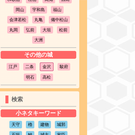
岡山
宇和島
福山
会津若松
丸亀
備中松山
丸岡
弘前
大垣
松前
大洲
その他の城
江戸
二条
金沢
駿府
明石
高松
検索
小ネタキーワード
天守
櫓
建物
城郭
石垣
鯱
城主
家臣