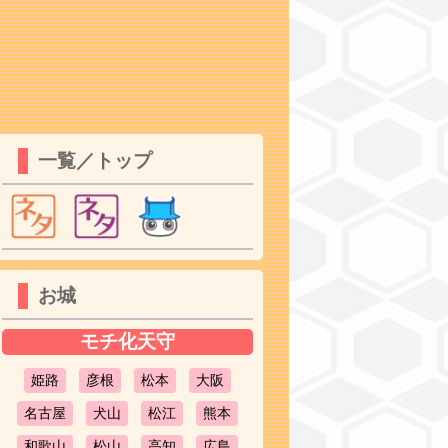
一覧／トップ
お城
モチ化天守
姫路
彦根
松本
大阪
名古屋
犬山
松江
熊本
和歌山
松山
高知
広島