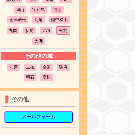
岡山
宇和島
福山
会津若松
丸亀
備中松山
丸岡
弘前
大垣
松前
大洲
その他の城
江戸
二条
金沢
駿府
明石
高松
その他
メールフォーム