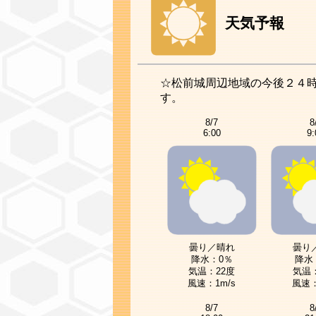
天気予報
☆松前城周辺地域の今後２４
す。
8/7
8
6:00
9:
曇り／晴れ
曇り
降水：0％
降水
気温：22度
気温：
風速：1m/s
風速：
8/7
8