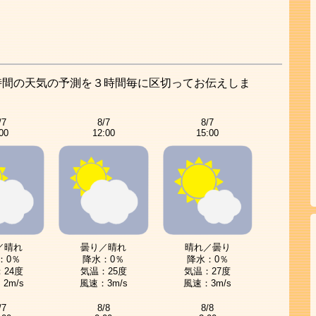
時間の天気の予測を３時間毎に区切ってお伝えしま
/7
8/7
8/7
00
12:00
15:00
／晴れ
曇り／晴れ
晴れ／曇り
：0％
降水：0％
降水：0％
24度
気温：25度
気温：27度
2m/s
風速：3m/s
風速：3m/s
/7
8/8
8/8