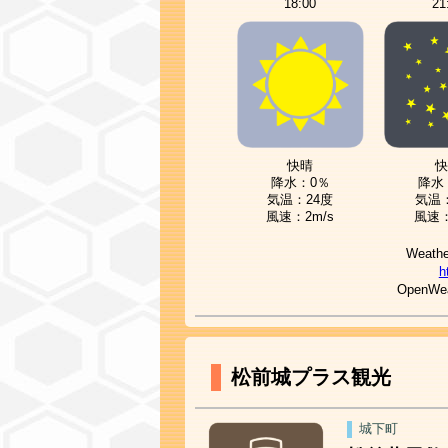
18:00
21
快晴
快
降水：0％
降水
気温：24度
気温：
風速：2m/s
風速：
Weathe
h
Open
松前城プラス観光
城下町