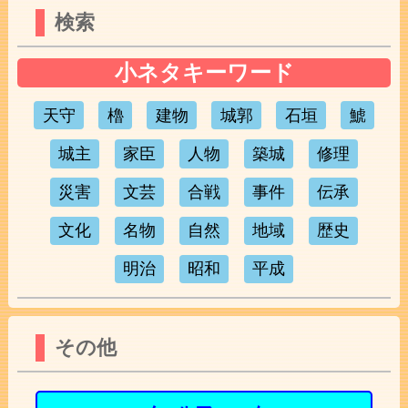
検索
小ネタキーワード
天守
櫓
建物
城郭
石垣
鯱
城主
家臣
人物
築城
修理
災害
文芸
合戦
事件
伝承
文化
名物
自然
地域
歴史
明治
昭和
平成
その他