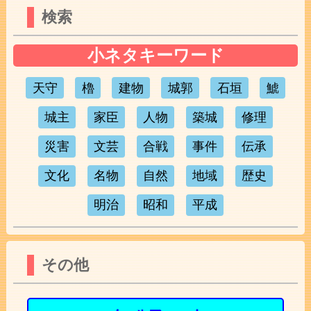
検索
小ネタキーワード
天守
櫓
建物
城郭
石垣
鯱
城主
家臣
人物
築城
修理
災害
文芸
合戦
事件
伝承
文化
名物
自然
地域
歴史
明治
昭和
平成
その他