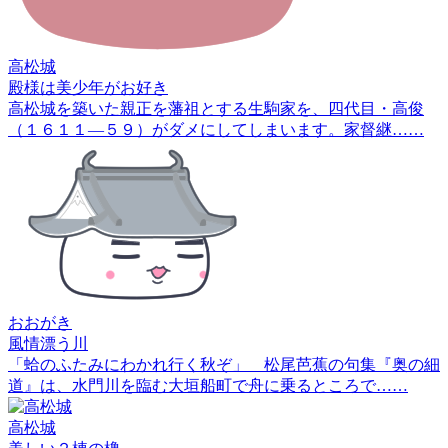
高松城
殿様は美少年がお好き
高松城を築いた親正を藩祖とする生駒家を、四代目・高俊
（１６１１―５９）がダメにしてしまいます。家督継……
おおがき
風情漂う川
「蛤のふたみにわかれ行く秋ぞ」 松尾芭蕉の句集『奥の細
道』は、水門川を臨む大垣船町で舟に乗るところで……
高松城