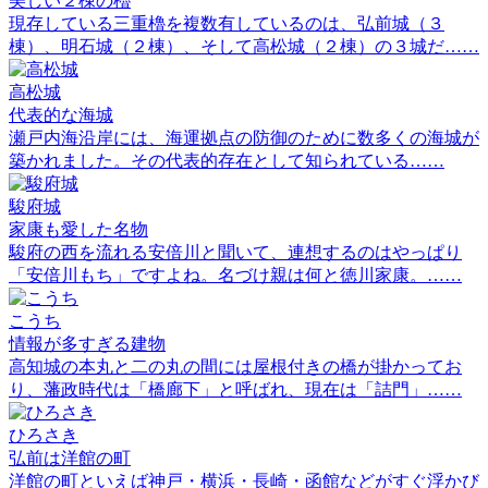
美しい２棟の櫓
現存している三重櫓を複数有しているのは、弘前城（３
棟）、明石城（２棟）、そして高松城（２棟）の３城だ……
高松城
代表的な海城
瀬戸内海沿岸には、海運拠点の防御のために数多くの海城が
築かれました。その代表的存在として知られている……
駿府城
家康も愛した名物
駿府の西を流れる安倍川と聞いて、連想するのはやっぱり
「安倍川もち」ですよね。名づけ親は何と徳川家康。……
こうち
情報が多すぎる建物
高知城の本丸と二の丸の間には屋根付きの橋が掛かってお
り、藩政時代は「橋廊下」と呼ばれ、現在は「詰門」……
ひろさき
弘前は洋館の町
洋館の町といえば神戸・横浜・長崎・函館などがすぐ浮かび