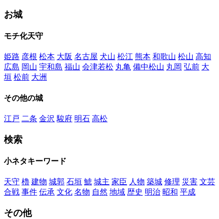
お城
モチ化天守
姫路
彦根
松本
大阪
名古屋
犬山
松江
熊本
和歌山
松山
高知
広島
岡山
宇和島
福山
会津若松
丸亀
備中松山
丸岡
弘前
大
垣
松前
大洲
その他の城
江戸
二条
金沢
駿府
明石
高松
検索
小ネタキーワード
天守
櫓
建物
城郭
石垣
鯱
城主
家臣
人物
築城
修理
災害
文芸
合戦
事件
伝承
文化
名物
自然
地域
歴史
明治
昭和
平成
その他