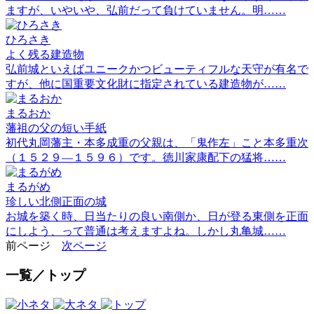
ますが、いやいや、弘前だって負けていません。明……
ひろさき
よく残る建造物
弘前城といえばユニークかつビューティフルな天守が有名で
すが、他に国重要文化財に指定されている建造物が……
まるおか
藩祖の父の短い手紙
初代丸岡藩主・本多成重の父親は、「鬼作左」こと本多重次
（１５２９―１５９６）です。徳川家康配下の猛将……
まるがめ
珍しい北側正面の城
お城を築く時、日当たりの良い南側か、日が登る東側を正面
にしよう、って普通は考えますよね。しかし丸亀城……
前ページ
次ページ
一覧／トップ